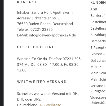
KONTAKT
KUNDEN
AGB
Inhaber: Sandra Hoff, Apothekerin
Barrieref
Adresse: Lichtentaler Str.3,
Bestellhot
76530 Baden-Baden, Deutschland
Bestellun
Telefax: 07221 23875
Bezahlun
E-Mail: info@loewen-apotheke24.de
Datensch
BESTELLHOTLINE
E-Rezept 
Glossar 
Wir sind für Sie da. Telefon:
07221 395
Gut zu wi
374
Mo-Do. 08.30 - 17.00 & Fr. 08.30 -
Mein Kon
13.00
Mein Schü
Mein Schü
WELTWEITER VERSAND
Versand u
Rückgabe
Schneller, weltweiter Versand mit DHL,
Videospre
DHL oder UPS:
Unterstü
Deutschland:
1-3 Werktage