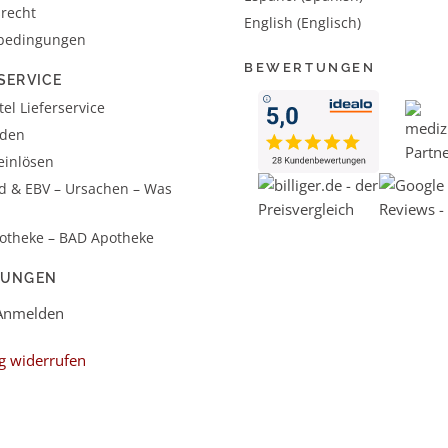
recht
English (Englisch)
bedingungen
BEWERTUNGEN
SERVICE
el Lieferservice
aden
einlösen
d & EBV – Ursachen – Was
otheke – BAD Apotheke
LUNGEN
 Anmelden
g widerrufen