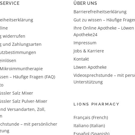
SERVICE
ÜBER UNS
Barrierefreiheitserklärung
reiheitserklärung
Gut zu wissen – Häufige Frage
line
Ihre Online Apotheke – Löwen
Apotheke24
g widerrufen
Impressum
g und Zahlungsarten
Jobs & Karriere
utzbestimmungen
Kontakt
einlösen
Löwen Apotheke
– Mikroimmuntherapie
Videosprechstunde – mit pers
ssen – Häufige Fragen (FAQ)
Unterstützung
to
ssler Salz Mixer
ssler Salz Pulver-Mixer
LIONS PHARMACY
nd Versandarten, Zoll,
n
Français (French)
chstunde – mit persönlicher
Italiano (Italian)
tzung
Español (Spanish)