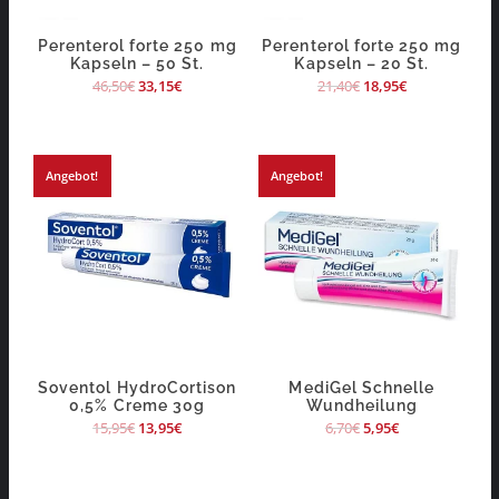
Perenterol forte 250 mg
Perenterol forte 250 mg
Kapseln – 50 St.
Kapseln – 20 St.
46,50
€
33,15
€
21,40
€
18,95
€
Angebot!
Angebot!
Soventol HydroCortison
MediGel Schnelle
0,5% Creme 30g
Wundheilung
15,95
€
13,95
€
6,70
€
5,95
€