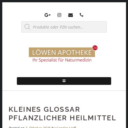
Skip
to
content
Products
search
KLEINES GLOSSAR
PFLANZLICHER HEILMITTEL