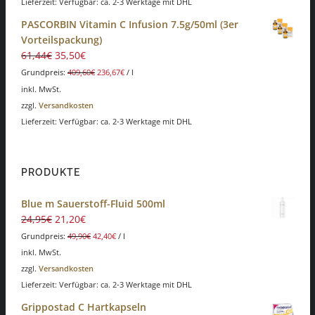
Lieferzeit: Verfügbar: ca. 2-3 Werktage mit DHL
PASCORBIN Vitamin C Infusion 7.5g/50ml (3er
Vorteilspackung)
61,44
€
35,50
€
Grundpreis:
409,60
€
236,67
€
/
l
inkl. MwSt.
zzgl.
Versandkosten
Lieferzeit: Verfügbar: ca. 2-3 Werktage mit DHL
PRODUKTE
Blue m Sauerstoff-Fluid 500ml
24,95
€
21,20
€
Grundpreis:
49,90
€
42,40
€
/
l
inkl. MwSt.
zzgl.
Versandkosten
Lieferzeit: Verfügbar: ca. 2-3 Werktage mit DHL
Grippostad C Hartkapseln