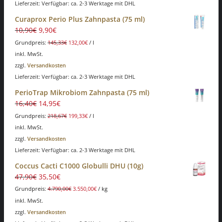
Lieferzeit: Verfügbar: ca. 2-3 Werktage mit DHL
Curaprox Perio Plus Zahnpasta (75 ml)
10,90
€
9,90
€
Grundpreis:
145,33
€
132,00
€
/
l
inkl. MwSt.
zzgl.
Versandkosten
Lieferzeit: Verfügbar: ca. 2-3 Werktage mit DHL
PerioTrap Mikrobiom Zahnpasta (75 ml)
16,40
€
14,95
€
Grundpreis:
218,67
€
199,33
€
/
l
inkl. MwSt.
zzgl.
Versandkosten
Lieferzeit: Verfügbar: ca. 2-3 Werktage mit DHL
Coccus Cacti C1000 Globulli DHU (10g)
47,90
€
35,50
€
Grundpreis:
4.790,00
€
3.550,00
€
/
kg
inkl. MwSt.
zzgl.
Versandkosten