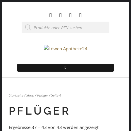
Skip
to
content
Products
search
Startseite
/
Shop
/
Pflüger
/ Seite 4
PFLÜGER
Ergebnisse 37 – 43 von 43 werden angezeigt