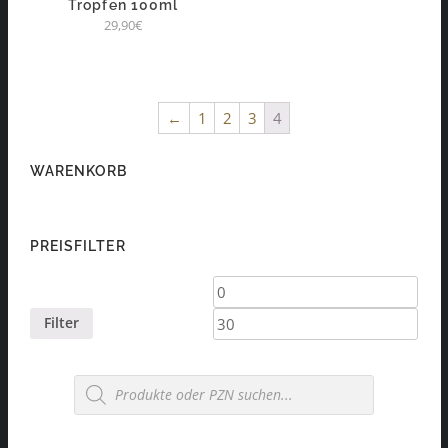
Tropfen 100ml
29,90
€
←
1
2
3
4
WARENKORB
PREISFILTER
Min.
Max.
Preis
Preis
Filter
Products
search