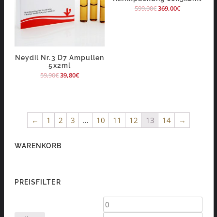
599,00
€
369,00
€
Neydil Nr.3 D7 Ampullen
5x2ml
59,90
€
39,80
€
←
1
2
3
…
10
11
12
13
14
→
WARENKORB
PREISFILTER
Min.
Max.