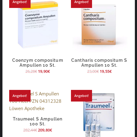
Angebot!
Angebot!
Coenzym compositum
Cantharis compositum S
Ampullen 10 St.
Ampullen 10 St.
26,28
€
19,90
€
23,00
€
19,55
€
Angebot!
Angebot!
Traumeel S Ampullen
100 St.
282,44
€
209,80
€