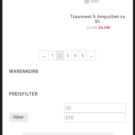
Traumeel S Ampullen 10
St.
32,69
€
24,10
€
←
1
2
3
4
5
→
WARENKORB
PREISFILTER
Min.
Max.
Preis
Preis
Filter
Products