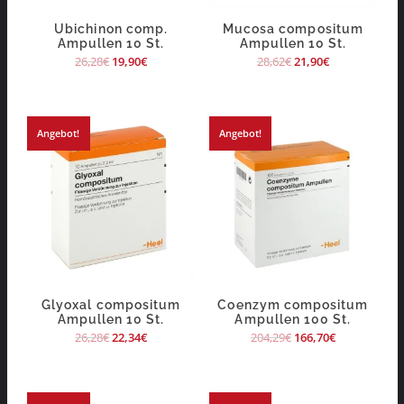
Ubichinon comp.
Mucosa compositum
Ampullen 10 St.
Ampullen 10 St.
26,28
€
19,90
€
28,62
€
21,90
€
Angebot!
Angebot!
Glyoxal compositum
Coenzym compositum
Ampullen 10 St.
Ampullen 100 St.
26,28
€
22,34
€
204,29
€
166,70
€