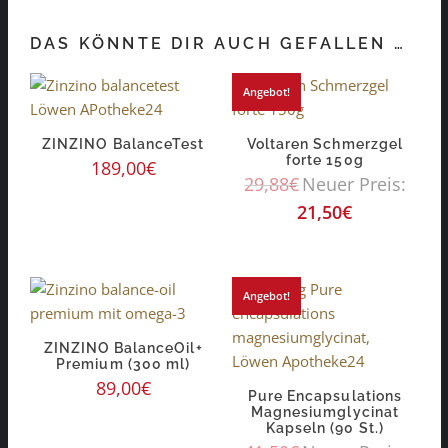
DAS KÖNNTE DIR AUCH GEFALLEN …
Angebot!
ZINZINO BalanceTest
Voltaren Schmerzgel
forte 150g
189,00
€
29,88
€
Neuer Preis:
21,50
€
Angebot!
ZINZINO BalanceOil+
Premium (300 ml)
89,00
€
Pure Encapsulations
Magnesiumglycinat
Kapseln (90 St.)