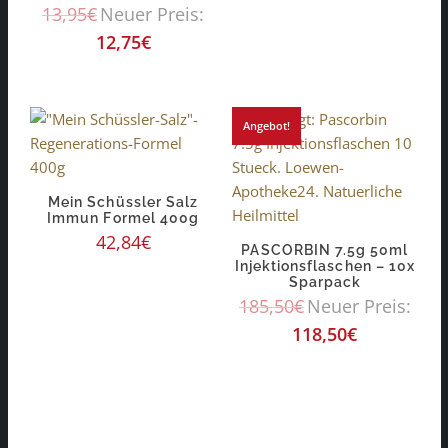
13,95
€
Neuer Preis:
12,75
€
Angebot!
Mein Schüssler Salz
Immun Formel 400g
42,84
€
PASCORBIN 7.5g 50ml
Injektionsflaschen – 10x
Sparpack
185,50
€
Neuer Preis:
118,50
€