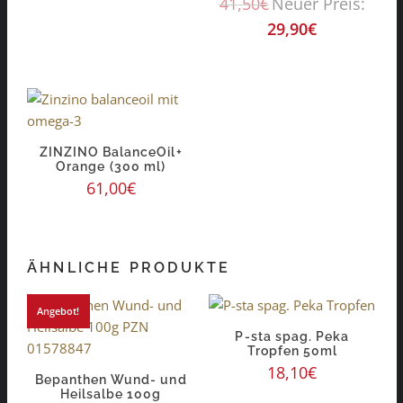
41,50
€
Neuer Preis:
29,90
€
ZINZINO BalanceOil+
Orange (300 ml)
61,00
€
ÄHNLICHE PRODUKTE
Angebot!
P-sta spag. Peka
Tropfen 50ml
18,10
€
Bepanthen Wund- und
Heilsalbe 100g