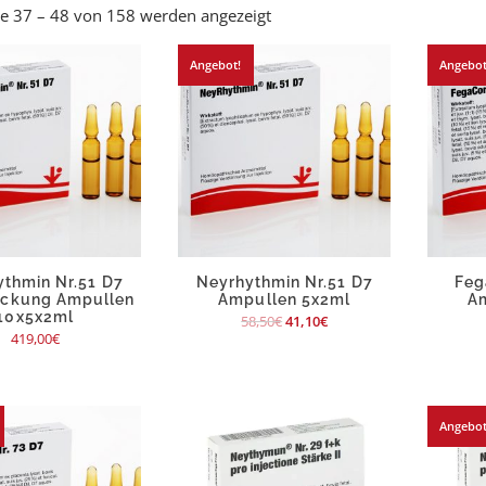
se 37 – 48 von 158 werden angezeigt
Angebot!
Angebot
thmin Nr.51 D7
Neyrhythmin Nr.51 D7
Feg
ackung Ampullen
Ampullen 5x2ml
A
10x5x2ml
58,50
€
41,10
€
419,00
€
Angebot