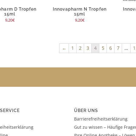
pharm D Tropfen
Innovapharm N Tropfen
Innov
15ml
15ml
9,20
€
9,20
€
←
1
2
3
4
5
6
7
…
1
SERVICE
ÜBER UNS
Barrierefreiheitserklärung
reiheitserklärung
Gut zu wissen – Häufige Frage
line
Ihre Online Apotheke – Löwen