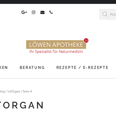
Products
search
KEN
BERATUNG
REZEPTE / E-REZEPTE
Shop
/
vitOrgan
/ Seite 4
TORGAN