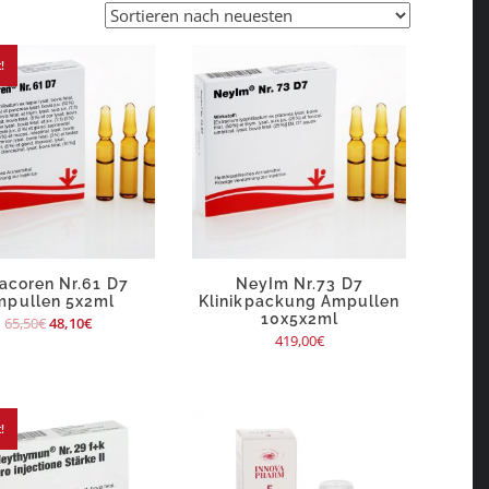
!
acoren Nr.61 D7
NeyIm Nr.73 D7
mpullen 5x2ml
Klinikpackung Ampullen
10x5x2ml
65,50
€
48,10
€
419,00
€
!