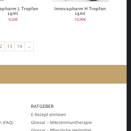
apharm L Tropfen
Innovapharm H Tropfen
15ml
15ml
9,20
€
10,90
€
2
13
14
→
RATGEBER
E-Rezept einlösen
n (FAQ)
Glossar – Mikroimmuntherapie
Glossar – Pflanzliche Heilmittel