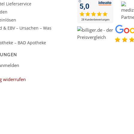
el Lieferservice
aden
einlösen
d & EBV – Ursachen – Was
otheke – BAD Apotheke
LUNGEN
 Anmelden
g widerrufen