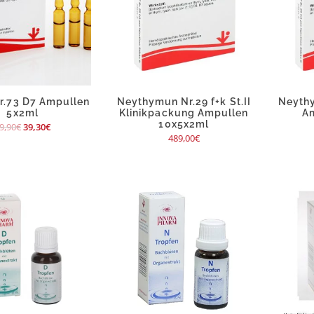
r.73 D7 Ampullen
Neythymun Nr.29 f+k St.II
Neythy
5x2ml
Klinikpackung Ampullen
A
10x5x2ml
9,90
€
39,30
€
489,00
€