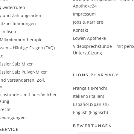
Apotheke24
g widerrufen
Impressum
g und Zahlungsarten
Jobs & Karriere
utzbestimmungen
Kontakt
einlösen
Löwen Apotheke
– Mikroimmuntherapie
Videosprechstunde – mit pers
ssen – Häufige Fragen (FAQ)
Unterstützung
to
ssler Salz Mixer
ssler Salz Pulver-Mixer
LIONS PHARMACY
nd Versandarten, Zoll,
n
Français (French)
chstunde – mit persönlicher
Italiano (Italian)
tzung
Español (Spanish)
recht
English (Englisch)
bedingungen
BEWERTUNGEN
SERVICE