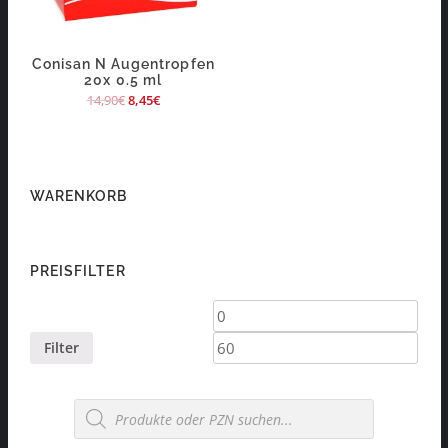
Conisan N Augentropfen
20x 0.5 ml
14,90
€
8,45
€
WARENKORB
PREISFILTER
Min.
Max.
Preis
Preis
Filter
Products
search