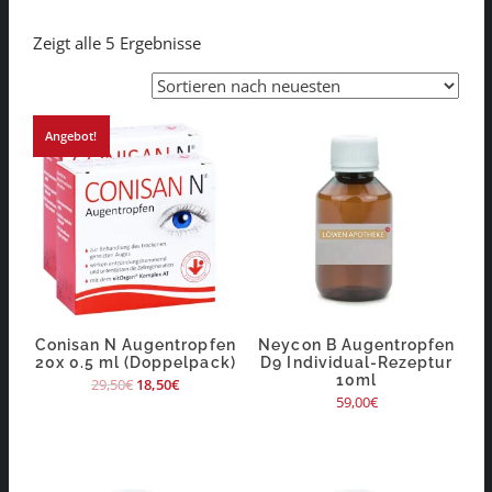
Zeigt alle 5 Ergebnisse
Angebot!
Conisan N Augentropfen
Neycon B Augentropfen
20x 0.5 ml (Doppelpack)
D9 Individual-Rezeptur
10ml
29,50
€
18,50
€
59,00
€