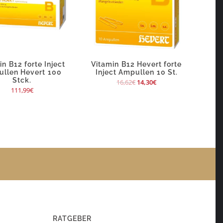
in B12 forte Inject
Vitamin B12 Hevert forte
llen Hevert 100
Inject Ampullen 10 St.
Stck.
16,62
€
14,30
€
111,99
€
RATGEBER