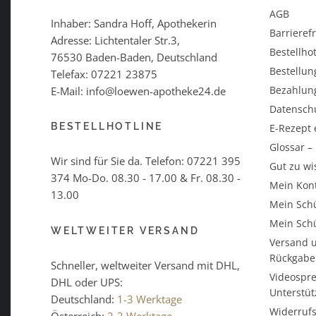
AGB
Inhaber: Sandra Hoff, Apothekerin
Barrieref
Adresse: Lichtentaler Str.3,
Bestellhot
76530 Baden-Baden, Deutschland
Bestellun
Telefax: 07221 23875
Bezahlun
E-Mail: info@loewen-apotheke24.de
Datensch
BESTELLHOTLINE
E-Rezept 
Glossar 
Wir sind für Sie da. Telefon:
07221 395
Gut zu wi
374
Mo-Do. 08.30 - 17.00 & Fr. 08.30 -
Mein Kon
13.00
Mein Schü
Mein Schü
WELTWEITER VERSAND
Versand u
Rückgabe
Schneller, weltweiter Versand mit DHL,
Videospre
DHL oder UPS:
Unterstü
Deutschland:
1-3 Werktage
Widerrufs
Österreich:
2-3 Werktage