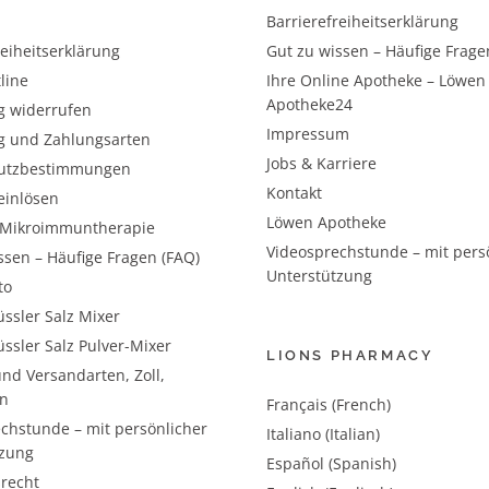
Barrierefreiheitserklärung
reiheitserklärung
Gut zu wissen – Häufige Frage
line
Ihre Online Apotheke – Löwen
Apotheke24
g widerrufen
Impressum
g und Zahlungsarten
Jobs & Karriere
utzbestimmungen
Kontakt
einlösen
Löwen Apotheke
– Mikroimmuntherapie
Videosprechstunde – mit pers
ssen – Häufige Fragen (FAQ)
Unterstützung
to
ssler Salz Mixer
ssler Salz Pulver-Mixer
LIONS PHARMACY
nd Versandarten, Zoll,
n
Français (French)
chstunde – mit persönlicher
Italiano (Italian)
tzung
Español (Spanish)
recht