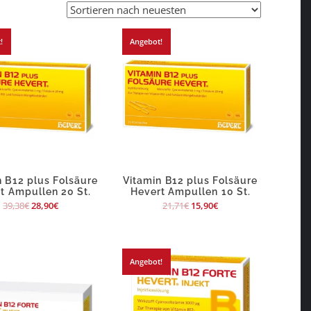
!
Angebot!
n B12 plus Folsäure
Vitamin B12 plus Folsäure
t Ampullen 20 St.
Hevert Ampullen 10 St.
39,38
€
28,90
€
21,71
€
15,90
€
Angebot!