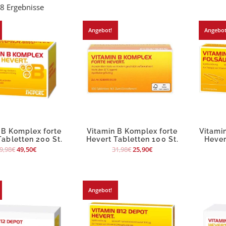
e 8 Ergebnisse
Angebot!
Angebot
 B Komplex forte
Vitamin B Komplex forte
Vitami
Tabletten 200 St.
Hevert Tabletten 100 St.
Hever
9,98
€
49,50
€
31,98
€
25,90
€
Angebot!