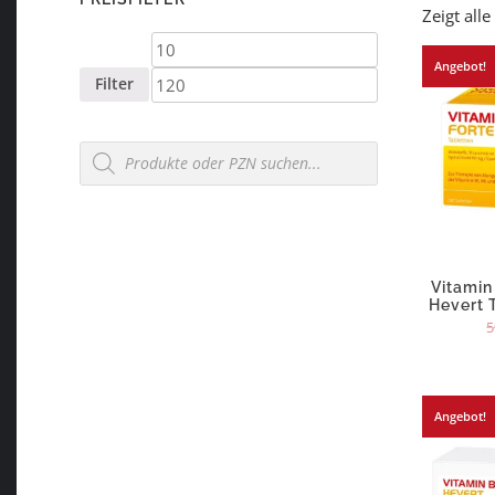
Zeigt all
Min.
Max.
Angebot!
Preis
Preis
Filter
Products
search
Vitamin
Hevert 
5
Angebot!