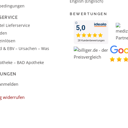
English (Englisch)
bedingungen
BEWERTUNGEN
SERVICE
el Lieferservice
aden
einlösen
d & EBV – Ursachen – Was
otheke – BAD Apotheke
LUNGEN
 Anmelden
g widerrufen