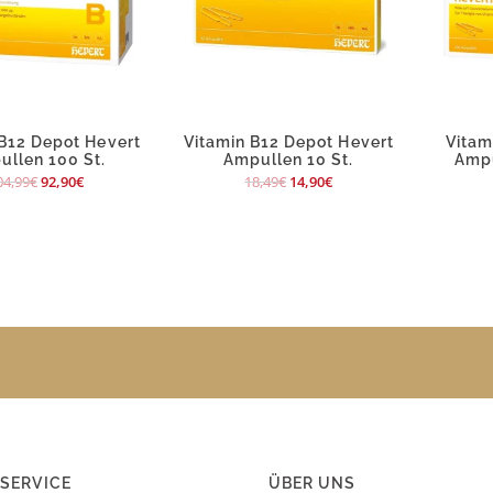
 B12 Depot Hevert
Vitamin B12 Depot Hevert
Vitam
llen 100 St.
Ampullen 10 St.
Ampu
04,99
€
92,90
€
18,49
€
14,90
€
SERVICE
ÜBER UNS