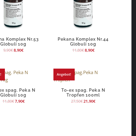
na Komplex Nr.53
Pekana Komplex Nr.44
Globuli 10g
Globuli 10g
9,90
€
8,90
€
11,80
€
8,90
€
!
Angebot!
ex spag. Peka N
To-ex spag. Peka N
Globuli 10g
Tropfen 100ml
11,80
€
7,90
€
27,50
€
21,90
€