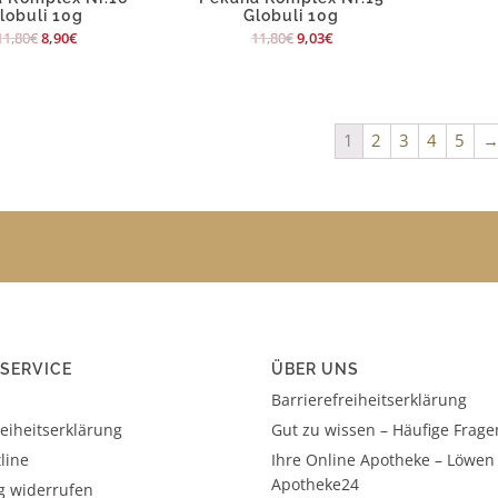
lobuli 10g
Globuli 10g
11,80
€
8,90
€
11,80
€
9,03
€
1
2
3
4
5
SERVICE
ÜBER UNS
Barrierefreiheitserklärung
reiheitserklärung
Gut zu wissen – Häufige Frage
line
Ihre Online Apotheke – Löwen
Apotheke24
g widerrufen