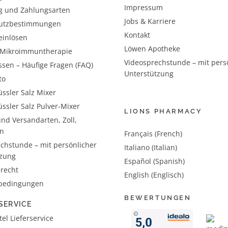
Impressum
g und Zahlungsarten
Jobs & Karriere
utzbestimmungen
Kontakt
einlösen
Löwen Apotheke
– Mikroimmuntherapie
Videosprechstunde – mit pers
ssen – Häufige Fragen (FAQ)
Unterstützung
to
ssler Salz Mixer
ssler Salz Pulver-Mixer
LIONS PHARMACY
nd Versandarten, Zoll,
n
Français (French)
chstunde – mit persönlicher
Italiano (Italian)
tzung
Español (Spanish)
recht
English (Englisch)
bedingungen
BEWERTUNGEN
SERVICE
el Lieferservice