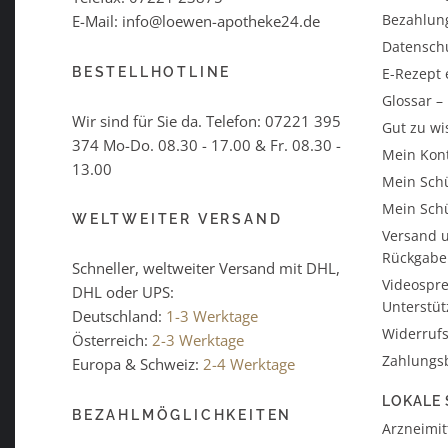
Bezahlun
E-Mail: info@loewen-apotheke24.de
Datensch
BESTELLHOTLINE
E-Rezept 
Glossar 
Wir sind für Sie da. Telefon:
07221 395
Gut zu wi
374
Mo-Do. 08.30 - 17.00 & Fr. 08.30 -
Mein Kon
13.00
Mein Schü
Mein Schü
WELTWEITER VERSAND
Versand u
Rückgabe
Schneller, weltweiter Versand mit DHL,
Videospre
DHL oder UPS:
Unterstü
Deutschland:
1-3 Werktage
Widerrufs
Österreich:
2-3 Werktage
Zahlungs
Europa & Schweiz:
2-4 Werktage
LOKALE 
BEZAHLMÖGLICHKEITEN
Arzneimitt