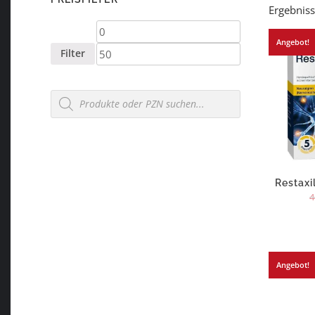
Ergebniss
Min.
Max.
Angebot!
Preis
Preis
Filter
Products
search
Restaxi
4
Angebot!