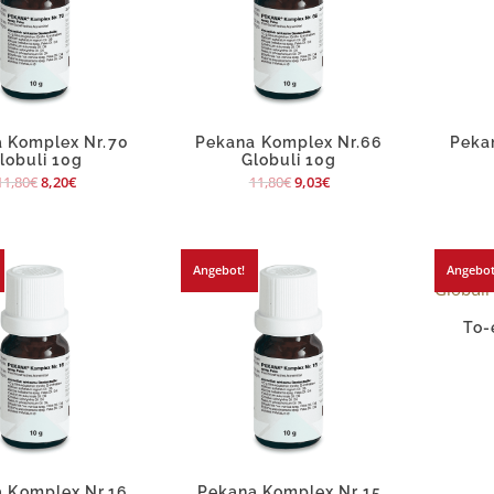
 Komplex Nr.70
Pekana Komplex Nr.66
Peka
lobuli 10g
Globuli 10g
11,80
€
8,20
€
11,80
€
9,03
€
Angebot!
Angebot
To-
 Komplex Nr.16
Pekana Komplex Nr.15