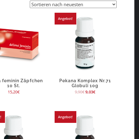
Angebot!
 feminin Zäpfchen
Pekana Komplex Nr.71
10 St.
Globuli 10g
15,20
€
9,90
€
9,03
€
!
Angebot!