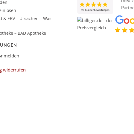
aden
einlösen
d & EBV – Ursachen – Was
otheke – BAD Apotheke
LUNGEN
 Anmelden
g widerrufen