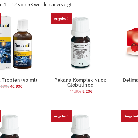
e 1 – 12 von 53 werden angezeigt
Angebot!
l Tropfen (50 ml)
Pekana Komplex Nr.06
Delima
Globuli 10g
4,90
€
40,90
€
11,80
€
8,20
€
Angebot!
Angebot