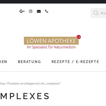
Products
search
KEN
BERATUNG
REZEPTE / E-REZEPTE
Shop
/ Produkte verschlagwortet mit „complexes“
MPLEXES