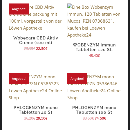
Angebot!
Wobecare CBD Aktiv
Creme (100 ml)
WOBENZYM immun
25,95
€
22,50
€
Tabletten 120 St.
48,40
€
Angebot!
Angebot!
PHLOGENZYM mono
PHLOGENZYM mono
Tabletten 40 St
Tabletten 100 St
36,20
€
29,50
€
83,50
€
74,50
€