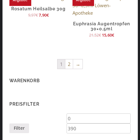
Rosatum Heilsalbe 30g
9,97
€
7,90
€
Euphrasia Augentropfen
30×0,5ml
21,52
€
15,60
€
1
2
→
WARENKORB
PREISFILTER
Min.
Max.
Preis
Preis
Filter