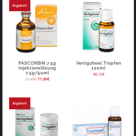
Angebot!
PASCORBIN 7.5g
Vertigoheel Tropfen
Injektionslösung
100ml
7.5g/50ml
46,12
€
20,48
€
11,80
€
Angebot!