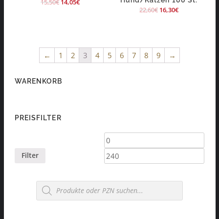
15,50
€
14,05
€
22,60
€
16,30
€
←
1
2
3
4
5
6
7
8
9
→
WARENKORB
PREISFILTER
Min.
Max.
Preis
Preis
Filter
Products
search