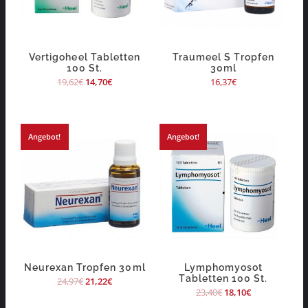
Vertigoheel Tabletten
Traumeel S Tropfen
100 St.
30ml
19,62
€
14,70
€
16,37
€
Angebot!
Angebot!
Neurexan Tropfen 30ml
Lymphomyosot
Tabletten 100 St.
24,97
€
21,22
€
23,40
€
18,10
€