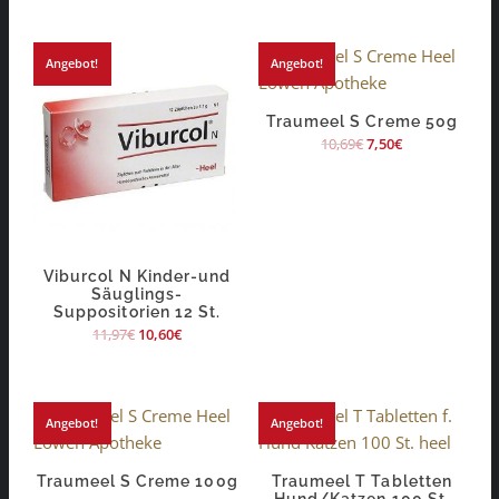
Angebot!
Angebot!
Traumeel S Creme 50g
10,69
€
7,50
€
Viburcol N Kinder-und
Säuglings-
Suppositorien 12 St.
11,97
€
10,60
€
Angebot!
Angebot!
Traumeel S Creme 100g
Traumeel T Tabletten
Hund/Katzen 100 St.