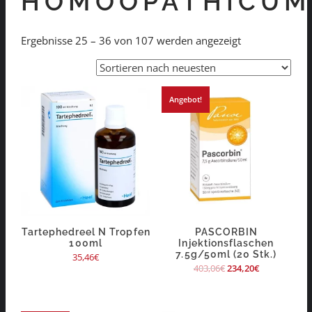
HOMÖOPATHICUM
Ergebnisse 25 – 36 von 107 werden angezeigt
Angebot!
Tartephedreel N Tropfen
PASCORBIN
100ml
Injektionsflaschen
7.5g/50ml (20 Stk.)
35,46
€
403,06
€
234,20
€