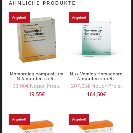
ÄHNLICHE PRODUKTE
Angebot!
Angebot!
Momordica compositum
Nux Vomica Homaccord
N Ampullen 10 St.
Ampullen 100 St.
23,00
€
Neuer Preis:
207,05
€
Neuer Preis:
19,55
€
164,50
€
Angebot!
Angebot!