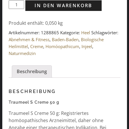
Traumeel
IN DEN WARENKORB
S
Creme
Produkt enthält: 0,050
kg
50g
Menge
Artikelnummer:
1288865
Kategorie:
Heel
Schlagwörter:
Abnehmen & Fitness
,
Baden-Baden
,
Biologische
Heilmittel
,
Creme
,
Homöopathicum
,
Injeel
,
Naturmedizin
Beschreibung
BESCHREIBUNG
Traumeel S Creme 50 g
Traumeel S Creme 50 g: Registriertes
homöopathisches Arzneimittel, daher ohne
Angabe einer therapeutischen Indikation. Bei