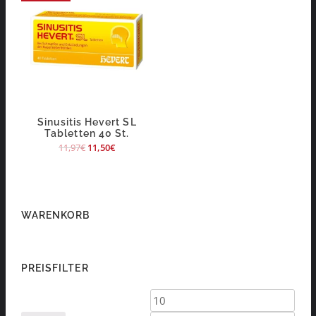
Sinusitis Hevert SL
Tabletten 40 St.
11,97
€
11,50
€
WARENKORB
PREISFILTER
Min.
Max.