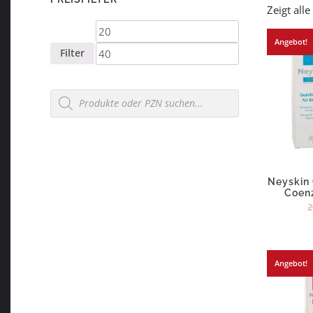
Zeigt all
Min.
Max.
Angebot!
Preis
Preis
Filter
Products
search
Neyskin
Coen
2
Angebot!