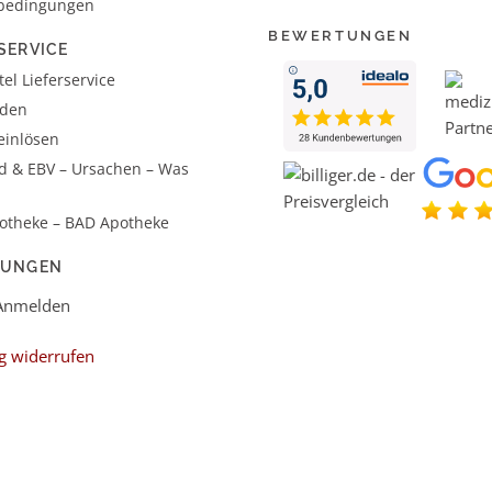
bedingungen
BEWERTUNGEN
SERVICE
el Lieferservice
aden
einlösen
d & EBV – Ursachen – Was
otheke – BAD Apotheke
LUNGEN
 Anmelden
g widerrufen