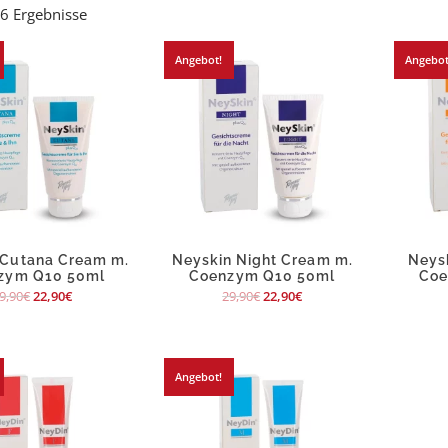
e 6 Ergebnisse
Angebot!
Angebot
 Cutana Cream m.
Neyskin Night Cream m.
Neys
zym Q10 50ml
Coenzym Q10 50ml
Coe
9,90
€
22,90
€
29,90
€
22,90
€
Angebot!