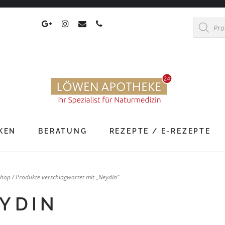
Products
search
KEN
BERATUNG
REZEPTE / E-REZEPTE
Shop
/ Produkte verschlagwortet mit „Neydin“
YDIN