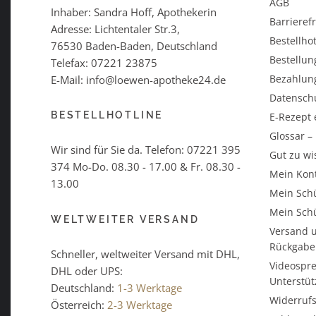
AGB
Inhaber: Sandra Hoff, Apothekerin
Barrieref
Adresse: Lichtentaler Str.3,
Bestellhot
76530 Baden-Baden, Deutschland
Bestellun
Telefax: 07221 23875
Bezahlun
E-Mail: info@loewen-apotheke24.de
Datensch
BESTELLHOTLINE
E-Rezept 
Glossar 
Wir sind für Sie da. Telefon:
07221 395
Gut zu wi
374
Mo-Do. 08.30 - 17.00 & Fr. 08.30 -
Mein Kon
13.00
Mein Schü
Mein Schü
WELTWEITER VERSAND
Versand u
Rückgabe
Schneller, weltweiter Versand mit DHL,
Videospre
DHL oder UPS:
Unterstü
Deutschland:
1-3 Werktage
Widerrufs
Österreich:
2-3 Werktage