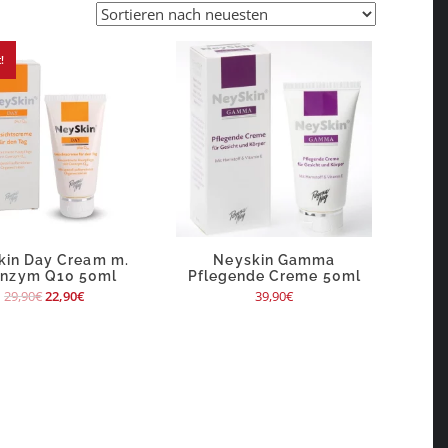
!
kin Day Cream m.
Neyskin Gamma
nzym Q10 50ml
Pflegende Creme 50ml
29,90
€
22,90
€
39,90
€