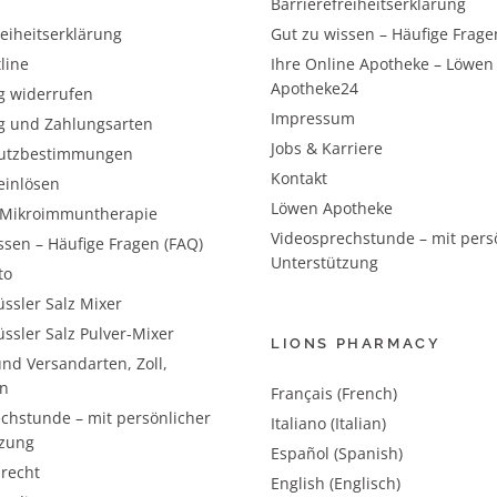
Barrierefreiheitserklärung
reiheitserklärung
Gut zu wissen – Häufige Frage
line
Ihre Online Apotheke – Löwen
Apotheke24
g widerrufen
Impressum
g und Zahlungsarten
Jobs & Karriere
utzbestimmungen
Kontakt
einlösen
Löwen Apotheke
– Mikroimmuntherapie
Videosprechstunde – mit pers
ssen – Häufige Fragen (FAQ)
Unterstützung
to
ssler Salz Mixer
ssler Salz Pulver-Mixer
LIONS PHARMACY
nd Versandarten, Zoll,
n
Français (French)
chstunde – mit persönlicher
Italiano (Italian)
tzung
Español (Spanish)
recht
English (Englisch)