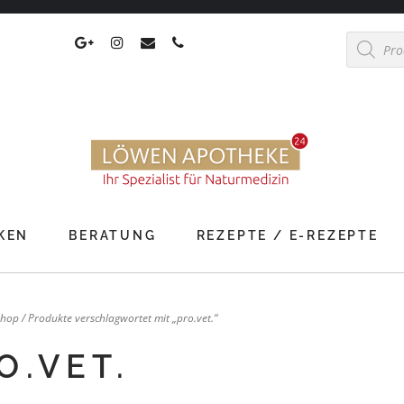
Products
search
KEN
BERATUNG
REZEPTE / E-REZEPTE
Shop
/ Produkte verschlagwortet mit „pro.vet.“
O.VET.