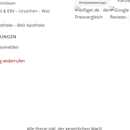
einlösen
d & EBV – Ursachen – Was
otheke – BAD Apotheke
LUNGEN
 Anmelden
g widerrufen
Alle Preise inkl. der gesetzlichen MwSt.