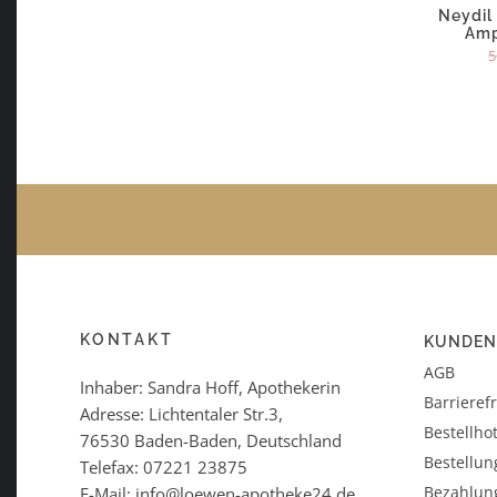
Neydil 
Amp
5
KONTAKT
KUNDEN
AGB
Inhaber: Sandra Hoff, Apothekerin
Barrieref
Adresse: Lichtentaler Str.3,
Bestellhot
76530 Baden-Baden, Deutschland
Bestellun
Telefax: 07221 23875
Bezahlun
E-Mail: info@loewen-apotheke24.de