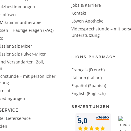
Jobs & Karriere
utzbestimmungen
Kontakt
einlösen
Löwen Apotheke
– Mikroimmuntherapie
Videosprechstunde – mit pers
ssen – Häufige Fragen (FAQ)
Unterstützung
to
ssler Salz Mixer
ssler Salz Pulver-Mixer
LIONS PHARMACY
nd Versandarten, Zoll,
n
Français (French)
chstunde – mit persönlicher
Italiano (Italian)
tzung
Español (Spanish)
recht
English (Englisch)
bedingungen
BEWERTUNGEN
SERVICE
el Lieferservice
aden