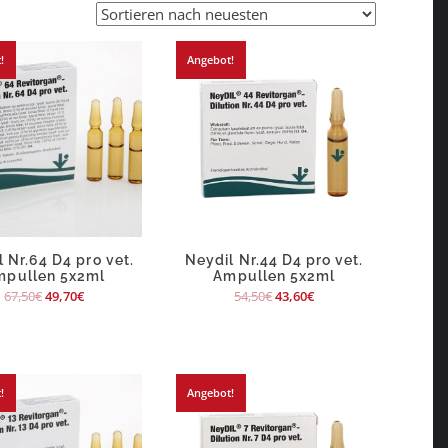
!
Angebot!
 Nr.64 D4 pro vet.
Neydil Nr.44 D4 pro vet.
mpullen 5x2ml
Ampullen 5x2ml
67,50
€
49,70
€
54,50
€
43,60
€
!
Angebot!