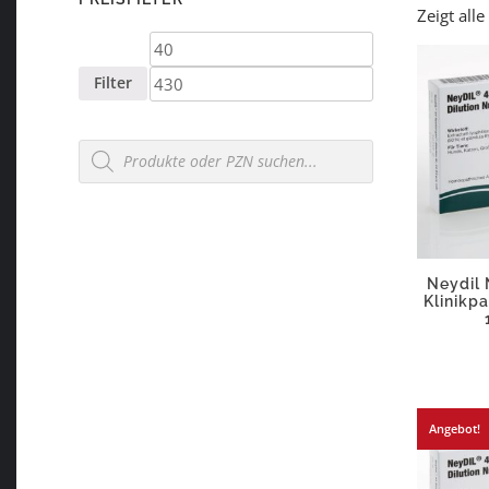
Zeigt all
Min.
Max.
Preis
Preis
Filter
Products
search
Neydil 
Klinikp
Angebot!