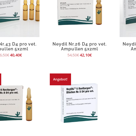
Nr.43 D4 pro vet.
Neydil Nr.26 D4 pro vet.
Neydil
ullen 5x2ml
Ampullen 5x2ml
A
6,50
€
40,40
€
54,50
€
42,10
€
Angebot!