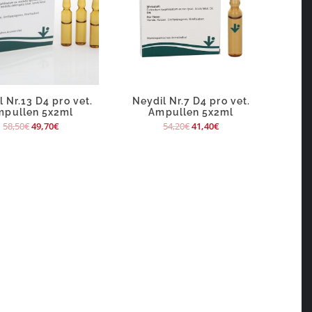
 Nr.13 D4 pro vet.
Neydil Nr.7 D4 pro vet.
mpullen 5x2ml
Ampullen 5x2ml
58,50
€
49,70
€
54,20
€
41,40
€