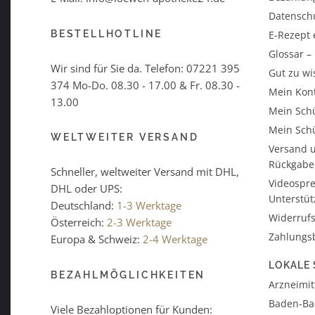
Datensch
BESTELLHOTLINE
E-Rezept 
Glossar 
Wir sind für Sie da. Telefon:
07221 395
Gut zu wi
374
Mo-Do. 08.30 - 17.00 & Fr. 08.30 -
Mein Kon
13.00
Mein Schü
Mein Schü
WELTWEITER VERSAND
Versand u
Rückgabe
Schneller, weltweiter Versand mit DHL,
Videospre
DHL oder UPS:
Unterstü
Deutschland:
1-3 Werktage
Widerrufs
Österreich:
2-3 Werktage
Zahlungs
Europa & Schweiz:
2-4 Werktage
LOKALE 
BEZAHLMÖGLICHKEITEN
Arzneimitt
Baden-B
Viele Bezahloptionen für Kunden: