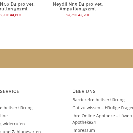
Nr.6 D4 pro vet.
Neydil Nr.5 D4 pro vet.
ullen 5x2ml
Ampullen 5x2ml
6,90
€
44,60
€
54,25
€
42,20
€
SERVICE
ÜBER UNS
Barrierefreiheitserklärung
reiheitserklärung
Gut zu wissen – Häufige Frage
line
Ihre Online Apotheke – Löwen
Apotheke24
g widerrufen
Impressum
g und Zahlungsarten