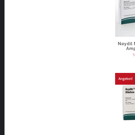
Neydil 
Amp
5
Angebot!