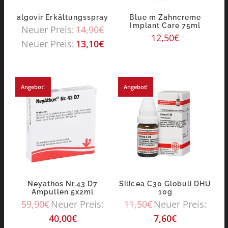
algovir Erkältungsspray
Blue m Zahncreme
Implant Care 75ml
Neuer Preis:
14,90
€
12,50
€
Neuer Preis:
13,10
€
Angebot!
Angebot!
Neyathos Nr.43 D7
Silicea C30 Globuli DHU
Ampullen 5x2ml
10g
59,90
€
Neuer Preis:
11,50
€
Neuer Preis:
40,00
€
7,60
€