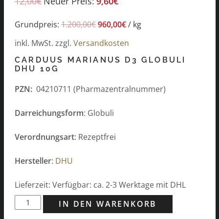
12,00
€
Neuer Preis:
9,60
€
Grundpreis:
1.200,00
€
960,00
€
/
kg
inkl. MwSt.
zzgl.
Versandkosten
CARDUUS MARIANUS D3 GLOBULI
DHU 10G
PZN:
04210711 (Pharmazentralnummer)
Darreichungsform
: Globuli
Verordnungsart
: Rezeptfrei
Hersteller
:
DHU
Lieferzeit: Verfügbar: ca. 2-3 Werktage mit DHL
Carduus
IN DEN WARENKORB
marianus