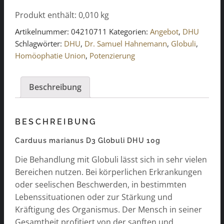
D3
Produkt enthält: 0,010
kg
Globuli
DHU
Artikelnummer:
04210711
Kategorien:
Angebot
,
DHU
10g
Schlagwörter:
DHU
,
Dr. Samuel Hahnemann
,
Globuli
,
Menge
Homöophatie Union
,
Potenzierung
Beschreibung
BESCHREIBUNG
Carduus marianus D3 Globuli DHU 10g
Die Behandlung mit Globuli lässt sich in sehr vielen
Bereichen nutzen. Bei körperlichen Erkrankungen
oder seelischen Beschwerden, in bestimmten
Lebenssituationen oder zur Stärkung und
Kräftigung des Organismus. Der Mensch in seiner
Gesamtheit profitiert von der sanften und