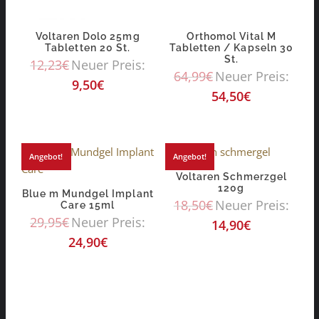
Voltaren Dolo 25mg
Orthomol Vital M
Tabletten 20 St.
Tabletten / Kapseln 30
St.
12,23
€
Neuer Preis:
64,99
€
Neuer Preis:
9,50
€
54,50
€
Angebot!
Angebot!
Voltaren Schmerzgel
120g
Blue m Mundgel Implant
18,50
€
Neuer Preis:
Care 15ml
29,95
€
Neuer Preis:
14,90
€
24,90
€