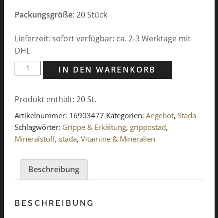
Packungsgröße
: 20 Stück
Lieferzeit: sofort verfügbar: ca. 2-3 Werktage mit
DHL
Grippostad
IN DEN WARENKORB
Complex
ASS
Produkt enthält: 20
St.
Menge
Artikelnummer:
16903477
Kategorien:
Angebot
,
Stada
Schlagwörter:
Grippe & Erkältung
,
grippostad
,
Mineralstoff
,
stada
,
Vitamine & Mineralien
Beschreibung
BESCHREIBUNG