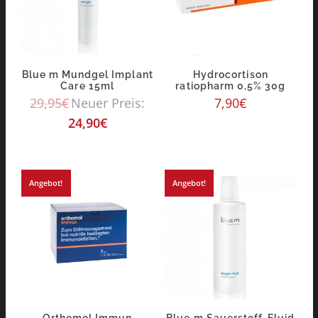
Blue m Mundgel Implant
Hydrocortison
Care 15ml
ratiopharm 0,5% 30g
29,95
€
Neuer Preis:
7,90
€
24,90
€
Angebot!
Angebot!
Orthomol Immun
Blue m Sauerstoff-Fluid