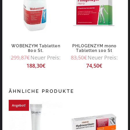
WOBENZYM Tabletten
PHLOGENZYM mono
800 St.
Tabletten 100 St
299,87
€
Neuer Preis:
83,50
€
Neuer Preis:
188,30
€
74,50
€
ÄHNLICHE PRODUKTE
Angebot!