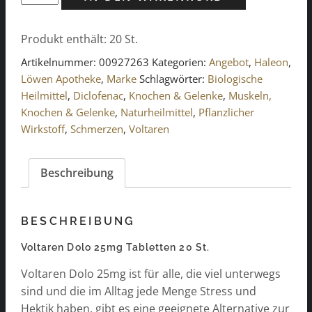
Dolo
25mg
Produkt enthält: 20
St.
Tabletten
20
Artikelnummer:
00927263
Kategorien:
Angebot
,
Haleon
,
St.
Löwen Apotheke
,
Marke
Schlagwörter:
Biologische
Menge
Heilmittel
,
Diclofenac
,
Knochen & Gelenke
,
Muskeln,
Knochen & Gelenke
,
Naturheilmittel
,
Pflanzlicher
Wirkstoff
,
Schmerzen
,
Voltaren
Beschreibung
BESCHREIBUNG
Voltaren Dolo 25mg Tabletten 20 St.
Voltaren Dolo 25mg ist für alle, die viel unterwegs
sind und die im Alltag jede Menge Stress und
Hektik haben, gibt es eine geeignete Alternative zur