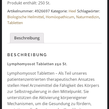
Produkt enthält: 250
St.
St.
Menge
Artikelnummer:
4926697
Kategorie:
Heel
Schlagwörter:
Biologische Heilmittel
,
Homöopathicum
,
Naturmedizin
,
Tabletten
Beschreibung
BESCHREIBUNG
Lymphomyosot Tabletten 250 St.
Lymphomyosot Tabletten – Als Teil unseres
patientenzentrierten therapeutischen Ansatzes
stellen Heel Arzneimittel die Fähigkeit des Körpers
zur Selbstregulierung in den Mittelpunkt. Sie
unterstützen die Aktivierung körpereigener
Mechanismen, um die Gesundung zu fördern,