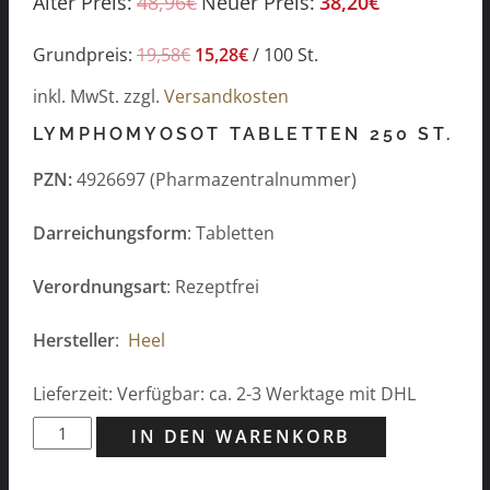
Alter Preis:
48,96
€
Neuer Preis:
38,20
€
Grundpreis:
19,58
€
15,28
€
/
100
St.
inkl. MwSt.
zzgl.
Versandkosten
LYMPHOMYOSOT TABLETTEN 250 ST.
PZN:
4926697 (Pharmazentralnummer)
Darreichungsform
: Tabletten
Verordnungsart
: Rezeptfrei
Hersteller
:
Heel
Lieferzeit: Verfügbar: ca. 2-3 Werktage mit DHL
Lymphomyosot
IN DEN WARENKORB
Tabletten
250