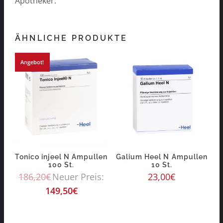
Apotheker.
ÄHNLICHE PRODUKTE
Angebot!
Tonico injeel N Ampullen
Galium Heel N Ampullen
100 St.
10 St.
186,20
€
Neuer Preis:
23,00
€
149,50
€