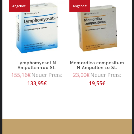
Angebot!
Angebot!
Lymphomyosot N
Momordica compositum
Ampullen 100 St.
N Ampullen 10 St.
155,16
€
Neuer Preis:
23,00
€
Neuer Preis:
133,95
€
19,55
€