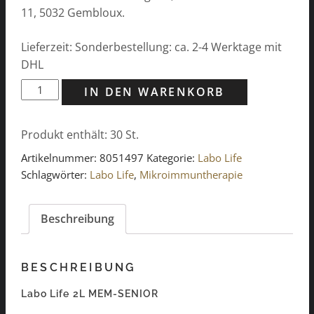
11, 5032 Gembloux.
Lieferzeit: Sonderbestellung: ca. 2-4 Werktage mit
DHL
Labo
IN DEN WARENKORB
Life
2L
Produkt enthält: 30
St.
MEM-
SENIOR
Artikelnummer:
8051497
Kategorie:
Labo Life
Kapseln
Schlagwörter:
Labo Life
,
Mikroimmuntherapie
30
St.
Beschreibung
Menge
BESCHREIBUNG
Labo Life 2L MEM-SENIOR