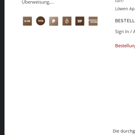
tun?
Überweisung,...
Löwen Ap
BESTEL
Sign In /
Bestellun
Die durchg