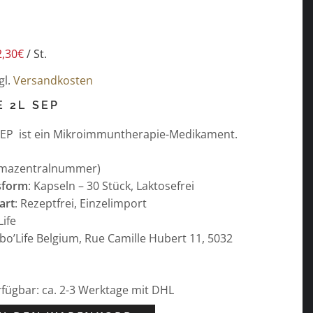
2,30
€
/
St.
gl.
Versandkosten
E 2L SEP
 SEP ist ein Mikroimmuntherapie-Medikament.
rmazentralnummer)
sform
: Kapseln – 30 Stück, Laktosefrei
art
: Rezeptfrei, Einzelimport
Life
abo’Life Belgium, Rue Camille Hubert 11, 5032
erfügbar: ca. 2-3 Werktage mit DHL