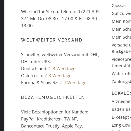
Glossar 
Wir sind für Sie da. Telefon:
07221 395
Gut zu wi
374
Mo-Do. 08.30 - 17.00 & Fr. 08.30 -
Mein Kon
13.00
Mein Schü
Mein Schü
WELTWEITER VERSAND
Versand u
Rückgabe
Schneller, weltweiter Versand mit DHL,
Videospre
DHL oder UPS:
Unterstü
Deutschland:
1-3 Werktage
Widerrufs
Österreich:
2-3 Werktage
Zahlungs
Europa & Schweiz:
2-4 Werktage
LOKALE 
BEZAHLMÖGLICHKEITEN
Arzneimitt
Baden-B
Viele Bezahloptionen für Kunden:
E-Rezept 
PayPal, Kreditkarten, TWINT,
Long Covi
Bancontact, Trustly, Apple Pay,