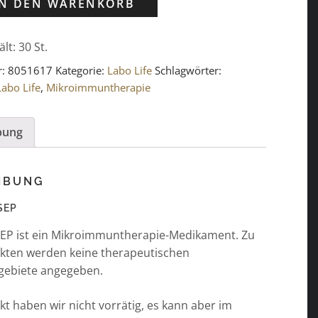
IN DEN WARENKORB
ält: 30
St.
r:
8051617
Kategorie:
Labo Life
Schlagwörter:
Labo Life
,
Mikroimmuntherapie
bung
IBUNG
 SEP
 SEP ist ein Mikroimmuntherapie-Medikament. Zu
kten werden keine therapeutischen
ebiete angegeben.
t haben wir nicht vorrätig, es kann aber im