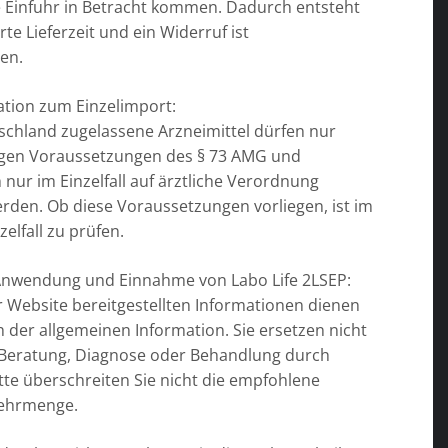
ne Einfuhr in Betracht kommen. Dadurch entsteht
rte Lieferzeit und ein Widerruf ist
en.
ation zum Einzelimport:
tschland zugelassene Arzneimittel dürfen nur
gen Voraussetzungen des § 73 AMG und
 nur im Einzelfall auf ärztliche Verordnung
erden. Ob diese Voraussetzungen vorliegen, ist im
zelfall zu prüfen.
Anwendung und Einnahme von Labo Life 2LSEP:
r Website bereitgestellten Informationen dienen
h der allgemeinen Information. Sie ersetzen nicht
e Beratung, Diagnose oder Behandlung durch
itte überschreiten Sie nicht die empfohlene
zehrmenge.