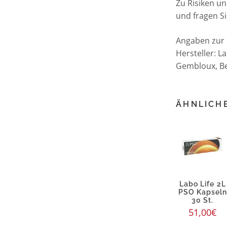
Zu Risiken u
und fragen Si
Angaben zur 
Hersteller: L
Gembloux, Be
ÄHNLICH
Labo Life 2L
PSO Kapsel
30 St.
51,00
€