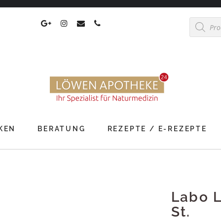
Products
search
KEN
BERATUNG
REZEPTE / E-REZEPTE
Labo L
St.