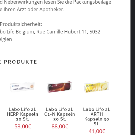
nd Nebenwirkungen lesen Sie die Packungsbeilage
e Ihren Arzt oder Apotheker.
Produktsicherheit:
abo’Life Belgium, Rue Camille Hubert 11, 5032
lgien
E PRODUKTE
Labo Life 2L
Labo Life 2L
Labo Life 2L
n
HERP Kapseln
C1-N Kapseln
ARTH
30 St.
30 St.
Kapseln 30
St.
53,00
€
88,00
€
41,00
€