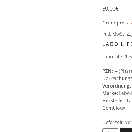
69,00
€
Grundpreis:
inkl. MwSt.
zz
LABO LIF
Labo Life 2L
PZN
: – (Pha
Darreichung
Verordnungs
Marke
: Labo 
Hersteller
: L
Gembloux.
Lieferzeit: V
Labo