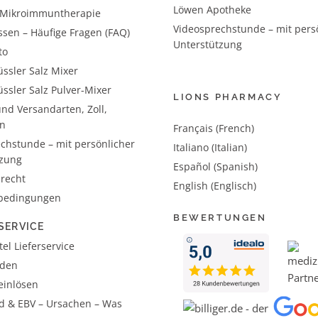
Löwen Apotheke
– Mikroimmuntherapie
Videosprechstunde – mit pers
ssen – Häufige Fragen (FAQ)
Unterstützung
to
ssler Salz Mixer
ssler Salz Pulver-Mixer
LIONS PHARMACY
nd Versandarten, Zoll,
n
Français (French)
chstunde – mit persönlicher
Italiano (Italian)
tzung
Español (Spanish)
recht
English (Englisch)
bedingungen
BEWERTUNGEN
SERVICE
el Lieferservice
aden
einlösen
d & EBV – Ursachen – Was