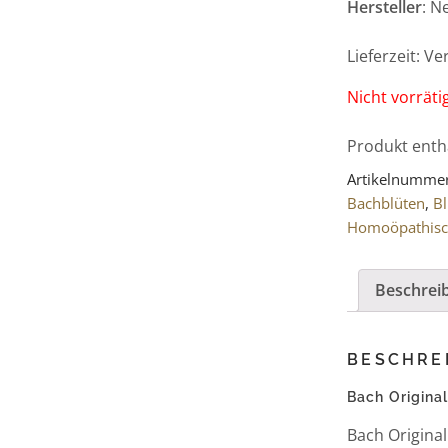
Hersteller
: N
Lieferzeit: V
Nicht vorräti
Produkt enth
Artikelnumme
Bachblüten
,
B
Homoöpathis
Beschrei
BESCHRE
Bach Origina
Bach Origina