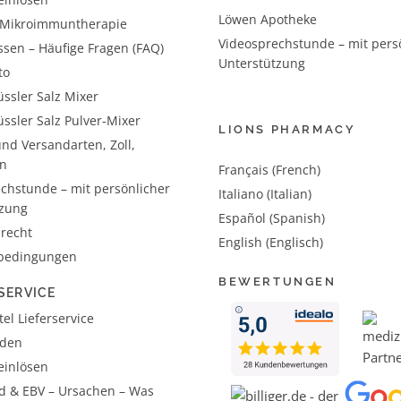
Löwen Apotheke
– Mikroimmuntherapie
Videosprechstunde – mit pers
ssen – Häufige Fragen (FAQ)
Unterstützung
to
ssler Salz Mixer
ssler Salz Pulver-Mixer
LIONS PHARMACY
nd Versandarten, Zoll,
n
Français (French)
chstunde – mit persönlicher
Italiano (Italian)
tzung
Español (Spanish)
recht
English (Englisch)
bedingungen
BEWERTUNGEN
SERVICE
el Lieferservice
aden
einlösen
d & EBV – Ursachen – Was