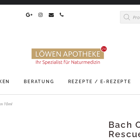
Products
search
KEN
BERATUNG
REZEPTE / E-REZEPTE
fen 10ml
Bach O
Rescue