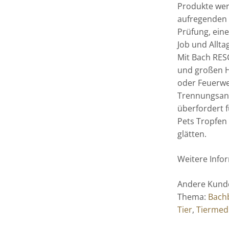
Produkte wer
aufregenden S
Prüfung, ein
Job und Allt
Mit Bach RES
und großen H
oder Feuerwe
Trennungsangs
überfordert 
Pets Tropfen
glätten.
Weitere Info
Andere Kunde
Thema:
Bach
Tier
,
Tiermed