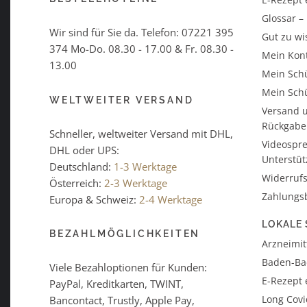
Glossar 
Wir sind für Sie da. Telefon:
07221 395
Gut zu wi
374
Mo-Do. 08.30 - 17.00 & Fr. 08.30 -
Mein Kon
13.00
Mein Schü
Mein Schü
WELTWEITER VERSAND
Versand u
Rückgabe
Schneller, weltweiter Versand mit DHL,
Videospre
DHL oder UPS:
Unterstü
Deutschland:
1-3 Werktage
Widerrufs
Österreich:
2-3 Werktage
Zahlungs
Europa & Schweiz:
2-4 Werktage
LOKALE 
BEZAHLMÖGLICHKEITEN
Arzneimitt
Baden-B
Viele Bezahloptionen für Kunden:
E-Rezept 
PayPal, Kreditkarten, TWINT,
Long Covi
Bancontact, Trustly, Apple Pay,