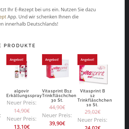
etzt Ihr E-Rezept bei uns ein. Nutzen Sie dazu
ept
App. Und wir schenken Ihnen die
n innerhalb Deutschlands!
E PRODUKTE
Angebot!
Angebot!
Angebot!
algovir
Vitasprint B12
Vitasprint B
Erkältungsspray
Trinkfläschchen
12
30 St.
Trinkfläschchen
Neuer Preis:
10 St.
44,90
€
14,90
€
29,02
€
:
Neuer Preis:
Neuer Preis:
Neuer Preis:
39,90
€
13,10
€
24,02
€