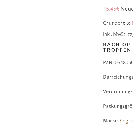
15,45
€
Neue
Grundpreis:
inkl. MwSt.
zz
BACH OR
TROPFEN
PZN
:
054805
Darreichung
Verordnungs
Packungsgrö
Marke
:
Orgin