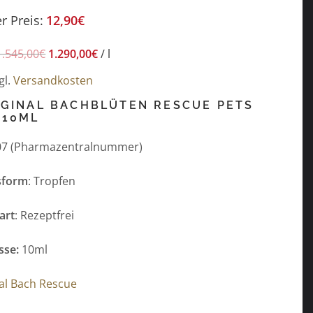
r Preis:
12,90
€
1.545,00
€
1.290,00
€
/
l
gl.
Versandkosten
IGINAL BACHBLÜTEN RESCUE PETS
 10ML
07
(Pharmazentralnummer)
sform
: Tropfen
art
: Rezeptfrei
sse:
10ml
al Bach Rescue