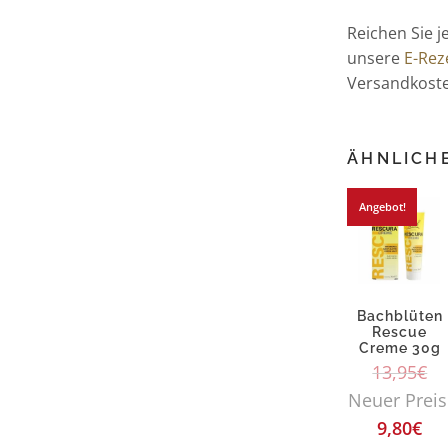
Reichen Sie j
unsere
E-Rez
Versandkoste
ÄHNLICH
Angebot!
Bachblüten
Rescue
Creme 30g
13,95
€
Neuer Preis
9,80
€