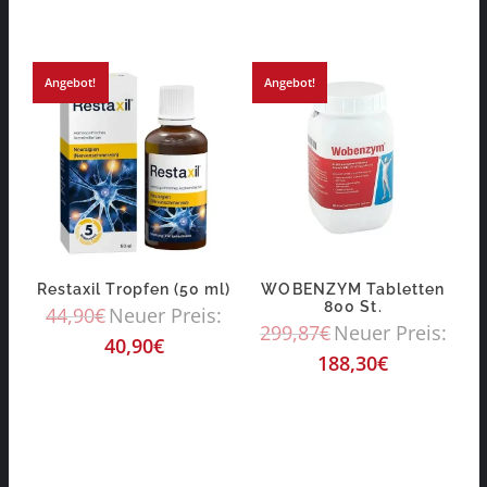
Angebot!
Angebot!
Restaxil Tropfen (50 ml)
WOBENZYM Tabletten
800 St.
44,90
€
Neuer Preis:
299,87
€
Neuer Preis:
40,90
€
188,30
€