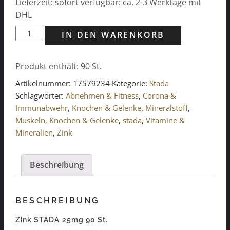
Lieferzeit: sofort verfügbar: ca. 2-3 Werktage mit
DHL
Zink
IN DEN WARENKORB
STADA
25mg
Produkt enthält: 90
St.
90
St.
Artikelnummer:
17579234
Kategorie:
Stada
Menge
Schlagwörter:
Abnehmen & Fitness
,
Corona &
Immunabwehr
,
Knochen & Gelenke
,
Mineralstoff
,
Muskeln, Knochen & Gelenke
,
stada
,
Vitamine &
Mineralien
,
Zink
Beschreibung
BESCHREIBUNG
Zink STADA 25mg 90 St.