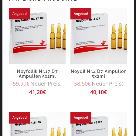
Angebot!
Angebot!
Neyfollik Nr.17 D7
Neydil Nr.4 D7 Ampullen
Ampullen 5x2ml
5x2ml
59,90
€
Neuer Preis:
58,50
€
Neuer Preis:
41,20
€
40,10
€
Angebot!
Angebot!