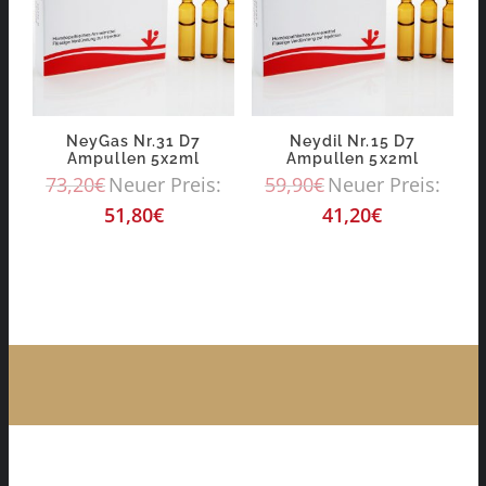
NeyGas Nr.31 D7
Neydil Nr.15 D7
Ampullen 5x2ml
Ampullen 5x2ml
73,20
€
Neuer Preis:
59,90
€
Neuer Preis:
51,80
€
41,20
€