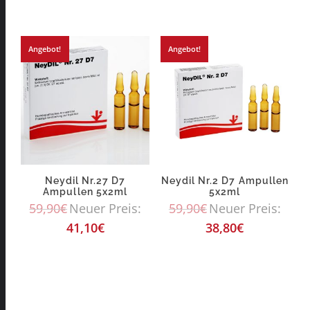
Angebot!
Angebot!
Neydil Nr.27 D7
Neydil Nr.2 D7 Ampullen
Ampullen 5x2ml
5x2ml
59,90
€
Neuer Preis:
59,90
€
Neuer Preis:
41,10
€
38,80
€