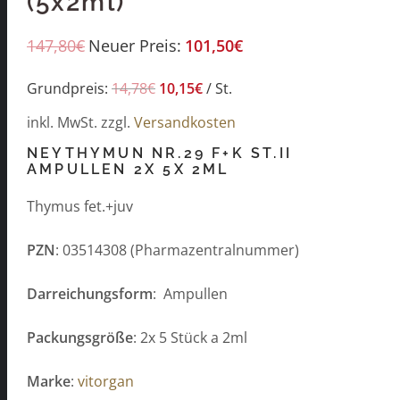
(5x2ml)
147,80
€
Neuer Preis:
101,50
€
Grundpreis:
14,78
€
10,15
€
/
St.
inkl. MwSt.
zzgl.
Versandkosten
NEYTHYMUN NR.29 F+K ST.II
AMPULLEN 2X 5X 2ML
Thymus fet.+juv
PZN
: 03514308 (Pharmazentralnummer)
Darreichungsform
: Ampullen
Packungsgröße
: 2x 5 Stück a 2ml
Marke
:
vitorgan