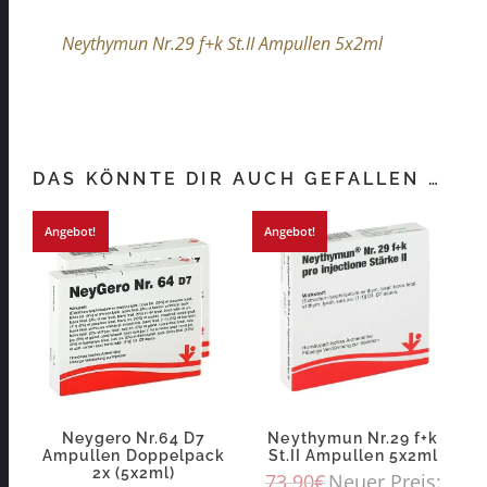
Neythymun Nr.29 f+k St.II Ampullen 5x2ml
DAS KÖNNTE DIR AUCH GEFALLEN …
Angebot!
Angebot!
Neygero Nr.64 D7
Neythymun Nr.29 f+k
Ampullen Doppelpack
St.II Ampullen 5x2ml
2x (5x2ml)
73,90
€
Neuer Preis: