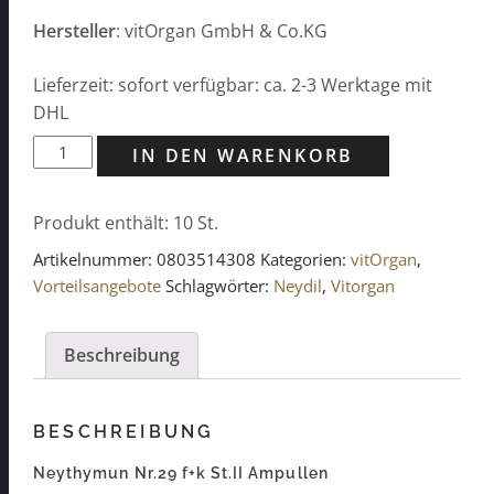
Hersteller
: vitOrgan GmbH & Co.KG
Lieferzeit: sofort verfügbar: ca. 2-3 Werktage mit
DHL
Neythymun
IN DEN WARENKORB
Nr.29
f+k
Produkt enthält: 10
St.
St.II
Ampullen
Artikelnummer:
0803514308
Kategorien:
vitOrgan
,
Doppelpack
Vorteilsangebote
Schlagwörter:
Neydil
,
Vitorgan
2x
(5x2ml)
Beschreibung
Menge
BESCHREIBUNG
Neythymun Nr.29 f+k St.II Ampullen