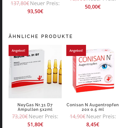
137,80
€
Neuer Preis:
50,00
€
93,50
€
ÄHNLICHE PRODUKTE
Angebot!
Angebot!
NeyGas Nr.31 D7
Conisan N Augentropfen
Ampullen 5x2ml
20x 0.5 ml
73,20
€
Neuer Preis:
14,90
€
Neuer Preis:
51,80
€
8,45
€