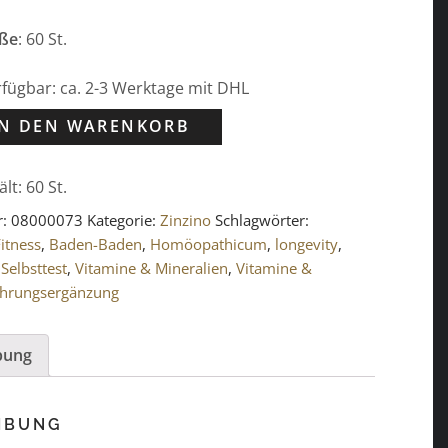
ße
: 60 St.
erfügbar: ca. 2-3 Werktage mit DHL
IN DEN WARENKORB
ält: 60
St.
r:
08000073
Kategorie:
Zinzino
Schlagwörter:
itness
,
Baden-Baden
,
Homöopathicum
,
longevity
,
,
Selbsttest
,
Vitamine & Mineralien
,
Vitamine &
ahrungsergänzung
bung
IBUNG