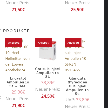
Neuer Preis:
Neuer Preis:
21,50
€
25,90
€
E PRODUKTE
Angebot!
Angebot!
Angebot!
Cor suis injeel
Ampullen 10
St.
Engystol
Glandula
33,89
€
Ampullen 10
thyreoidea
St. – Heel
suis injeel
Neuer Preis:
Ampullen 10
29,36
€
St.
24,50
€
:
Neuer Preis:
UVP:
33,89
€
21,90
€
Neuer Preis: