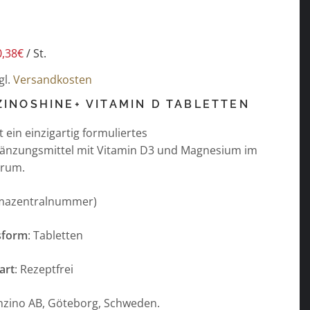
0,38
€
/
St.
gl.
Versandkosten
ZINOSHINE+ VITAMIN D TABLETTEN
t ein einzigartig formuliertes
änzungsmittel mit Vitamin D3 und Magnesium im
trum.
mazentralnummer)
sform
: Tabletten
art
: Rezeptfrei
inzino AB, Göteborg, Schweden.