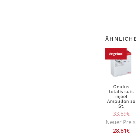
ÄHNLICH
Angebot!
Oculus
totalis suis
injeel
Ampullen 10
St.
33,89
€
Neuer Preis
28,81
€