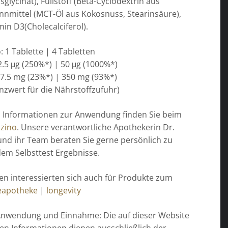
lycinat), Füllstoff (Beta-Cyclodextrin aus
nnmittel (MCT-Öl aus Kokosnuss, Stearinsäure),
in D3(Cholecalciferol).
 1 Tablette | 4 Tabletten
.5 μg (250%*) | 50 μg (1000%*)
.5 mg (23%*) | 350 mg (93%*)
nzwert für die Nährstoffzufuhr)
 Informationen zur Anwendung finden Sie beim
nzino
. Unsere verantwortliche Apothekerin Dr.
und ihr Team beraten Sie gerne persönlich zu
dem Selbsttest Ergebnisse.
n interessierten sich auch für Produkte zum
eapotheke
|
longevity
Anwendung und Einnahme: Die auf dieser Website