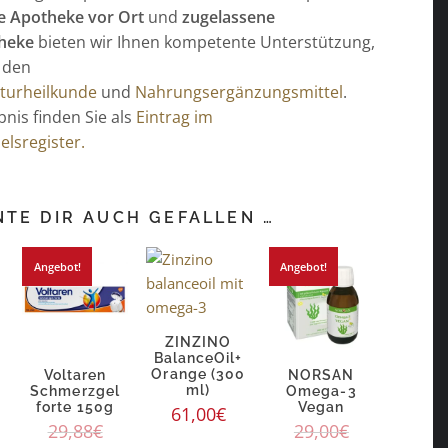
e Apotheke vor Ort
und
zugelassene
heke
bieten wir Ihnen kompetente Unterstützung,
 den
turheilkunde
und
Nahrungsergänzungsmittel
.
nis finden Sie als
Eintrag im
lsregister.
TE DIR AUCH GEFALLEN …
Angebot!
Angebot!
ZINZINO
BalanceOil+
Orange (300
Voltaren
NORSAN
ml)
Schmerzgel
Omega-3
forte 150g
Vegan
61,00
€
29,88
€
29,00
€