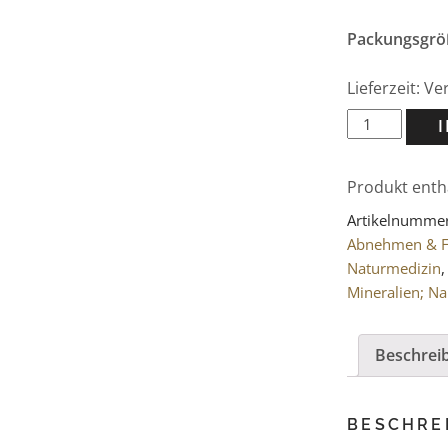
Packungsgrö
Lieferzeit: V
ZINZINO
ZinoShine+
Vitamin
Produkt enth
D
Tabletten
Artikelnumme
Menge
Abnehmen & F
Naturmedizin
Mineralien; N
Beschrei
BESCHRE