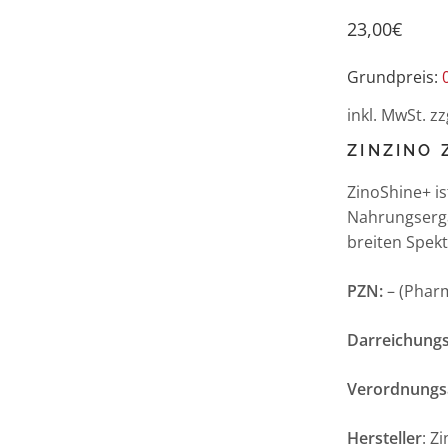
23,00
€
Grundpreis:
inkl. MwSt.
zz
ZINZINO 
ZinoShine+ is
Nahrungserg
breiten Spek
PZN:
– (Phar
Darreichung
Verordnungs
Hersteller
: Z