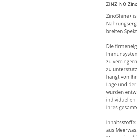
ZINZINO Zino
ZinoShine+ is
Nahrungserg
breiten Spek
Die firmenei
Immunsystem1
zu verringer
zu unterstütz
hängt von Ihr
Lage und der
wurden entwic
individuelle
Ihres gesam
Inhaltsstoff
aus Meerwass