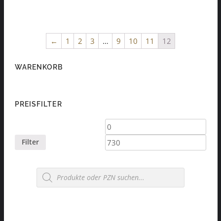
←
1
2
3
…
9
10
11
12
WARENKORB
PREISFILTER
Min.
Max.
Preis
Preis
Filter
Products
search