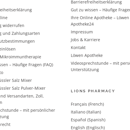
Barrierefreiheitserklärung
reiheitserklärung
Gut zu wissen – Häufige Frage
line
Ihre Online Apotheke – Löwen
Apotheke24
g widerrufen
Impressum
g und Zahlungsarten
Jobs & Karriere
utzbestimmungen
Kontakt
einlösen
Löwen Apotheke
– Mikroimmuntherapie
Videosprechstunde – mit pers
ssen – Häufige Fragen (FAQ)
Unterstützung
to
ssler Salz Mixer
ssler Salz Pulver-Mixer
LIONS PHARMACY
nd Versandarten, Zoll,
n
Français (French)
chstunde – mit persönlicher
Italiano (Italian)
tzung
Español (Spanish)
recht
English (Englisch)