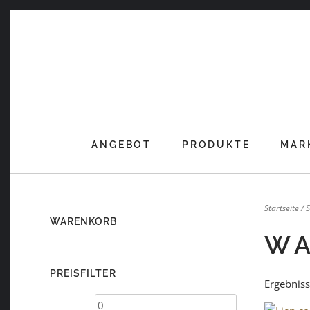
Skip
to
content
ANGEBOT
PRODUKTE
MAR
Startseite
/
WARENKORB
WA
PREISFILTER
Ergebniss
Min.
Max.