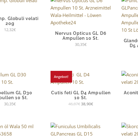
p. Globuli velati
20g
12,32
€
Nervus Opticus GL D6
Ampullen 10 St.
Gland
30,35
€
D5 
Angebot!
bellum GL D30
Cutis feti GL D4 Ampullen
Aconi
ullen 10 St.
10 St.
30,35
€
46,87
€
38,90
€