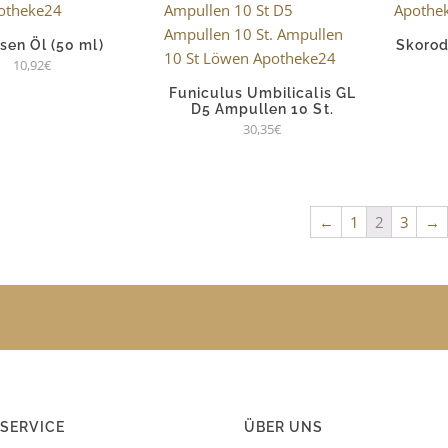
sen Öl (50 ml)
Skorodi
10,92
€
Funiculus Umbilicalis GL
D5 Ampullen 10 St.
30,35
€
←
1
2
3
→
SERVICE
ÜBER UNS