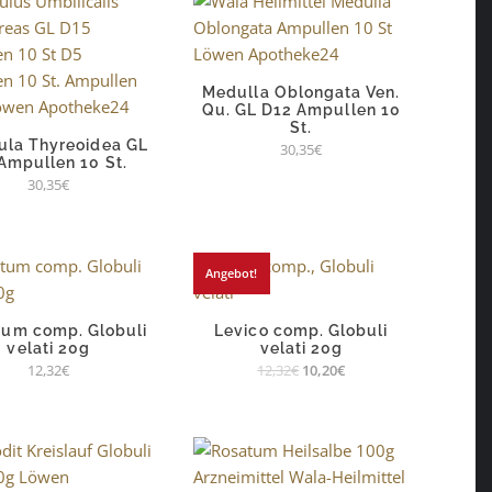
Medulla Oblongata Ven.
Qu. GL D12 Ampullen 10
St.
ula Thyreoidea GL
30,35
€
Ampullen 10 St.
30,35
€
Angebot!
tum comp. Globuli
Levico comp. Globuli
velati 20g
velati 20g
12,32
€
12,32
€
10,20
€