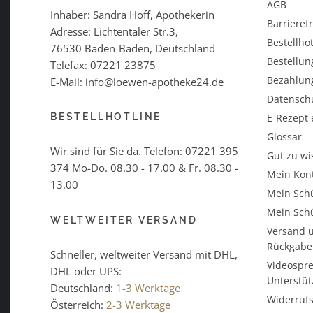
AGB
Inhaber: Sandra Hoff, Apothekerin
Barrieref
Adresse: Lichtentaler Str.3,
Bestellhot
76530 Baden-Baden, Deutschland
Bestellun
Telefax: 07221 23875
Bezahlun
E-Mail: info@loewen-apotheke24.de
Datensch
BESTELLHOTLINE
E-Rezept 
Glossar 
Wir sind für Sie da. Telefon:
07221 395
Gut zu wi
374
Mo-Do. 08.30 - 17.00 & Fr. 08.30 -
Mein Kon
13.00
Mein Schü
Mein Schü
WELTWEITER VERSAND
Versand u
Rückgabe
Schneller, weltweiter Versand mit DHL,
Videospre
DHL oder UPS:
Unterstü
Deutschland:
1-3 Werktage
Widerrufs
Österreich:
2-3 Werktage