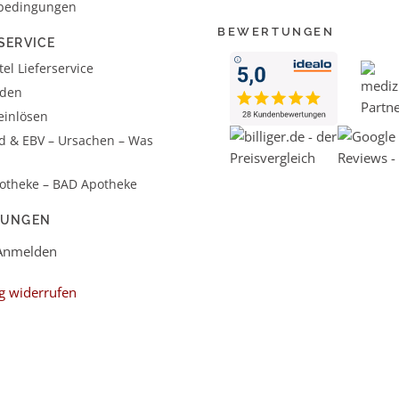
bedingungen
BEWERTUNGEN
SERVICE
el Lieferservice
aden
einlösen
d & EBV – Ursachen – Was
otheke – BAD Apotheke
LUNGEN
 Anmelden
g widerrufen