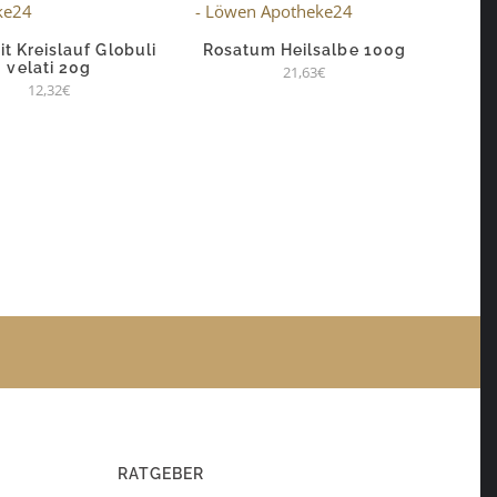
t Kreislauf Globuli
Rosatum Heilsalbe 100g
velati 20g
21,63
€
12,32
€
RATGEBER