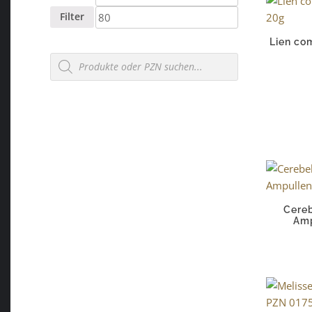
Preis
Preis
Filter
Lien com
Products
search
Cere
Amp