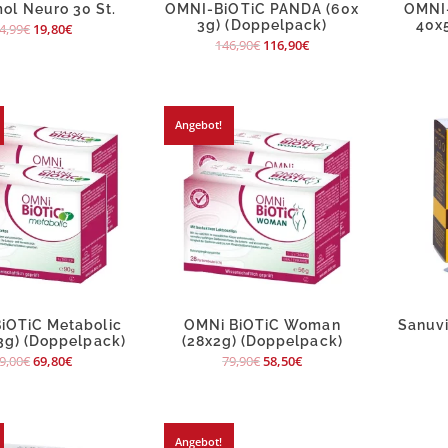
ol Neuro 30 St.
OMNI-BiOTiC PANDA (60x
OMNI-
3g) (Doppelpack)
40x
4,99
€
19,80
€
146,90
€
116,90
€
Angebot!
iOTiC Metabolic
OMNi BiOTiC Woman
Sanuvi
 3g) (Doppelpack)
(28x2g) (Doppelpack)
9,00
€
69,80
€
79,90
€
58,50
€
Angebot!