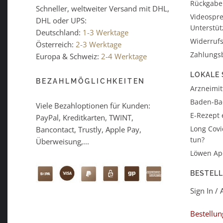
Rückgabe
Schneller, weltweiter Versand mit DHL,
Videospre
DHL oder UPS:
Unterstü
Deutschland:
1-3 Werktage
Widerrufs
Österreich:
2-3 Werktage
Zahlungs
Europa & Schweiz:
2-4 Werktage
LOKALE 
BEZAHLMÖGLICHKEITEN
Arzneimitt
Baden-B
Viele Bezahloptionen für Kunden:
E-Rezept 
PayPal, Kreditkarten, TWINT,
Long Covi
Bancontact, Trustly, Apple Pay,
tun?
Überweisung,...
Löwen Ap
BESTEL
Sign In /
Bestellun