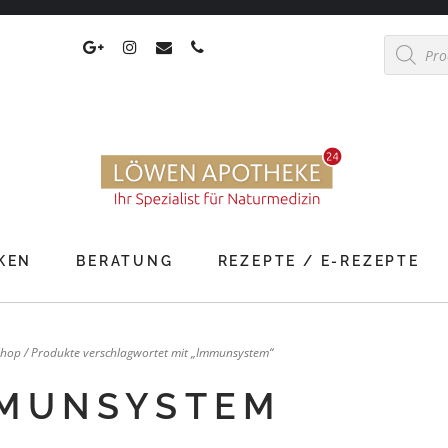
Products
search
KEN
BERATUNG
REZEPTE / E-REZEPTE
Shop
/ Produkte verschlagwortet mit „Immunsystem“
MUNSYSTEM