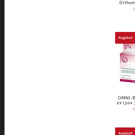
Orthom
2
Angebot!
OMNI-B
2x (30x
8
Angebot!