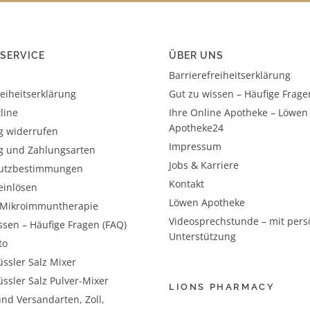
SERVICE
ÜBER UNS
Barrierefreiheitserklärung
reiheitserklärung
Gut zu wissen – Häufige Frage
line
Ihre Online Apotheke – Löwen
Apotheke24
g widerrufen
Impressum
g und Zahlungsarten
Jobs & Karriere
utzbestimmungen
Kontakt
einlösen
Löwen Apotheke
– Mikroimmuntherapie
Videosprechstunde – mit pers
ssen – Häufige Fragen (FAQ)
Unterstützung
to
ssler Salz Mixer
ssler Salz Pulver-Mixer
LIONS PHARMACY
nd Versandarten, Zoll,