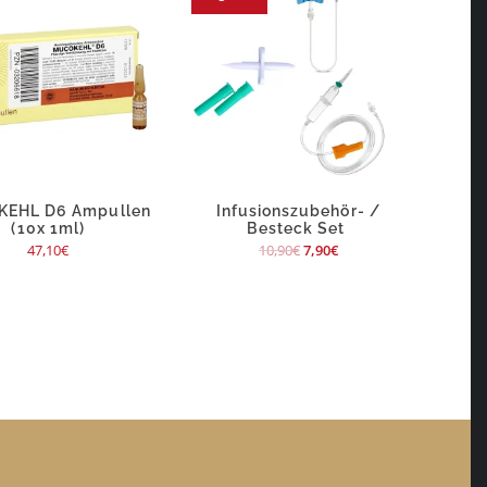
EHL D6 Ampullen
Infusionszubehör- /
(10x 1ml)
Besteck Set
47,10
€
10,90
€
7,90
€