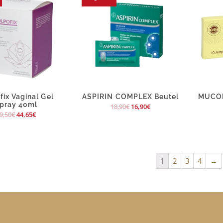
fix Vaginal Gel
ASPIRIN COMPLEX Beutel
MUCOK
pray 40ml
18,90
€
16,90
€
9,50
€
44,65
€
1
2
3
4
→