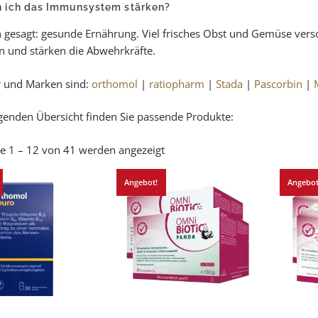
n ich das Immunsystem stärken?
 gesagt: gesunde Ernährung. Viel frisches Obst und Gemüse ver
n und stärken die Abwehrkräfte.
r und Marken sind:
orthomol
|
ratiopharm
|
Stada
|
Pascorbin
|
lgenden Übersicht finden Sie passende Produkte:
e 1 – 12 von 41 werden angezeigt
Angebot!
Angebot