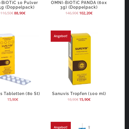
BiOTiC 10 Pulver
OMNI-BiOTiC PANDA (60x
5g (Doppelpack)
3g) (Doppelpack)
116,50
€
88,90
€
146,90
€
102,20
€
Angebot!
s Tabletten (80 St)
Sanuvis Tropfen (100 ml)
15,90
€
18,90
€
15,90
€
Angebot!