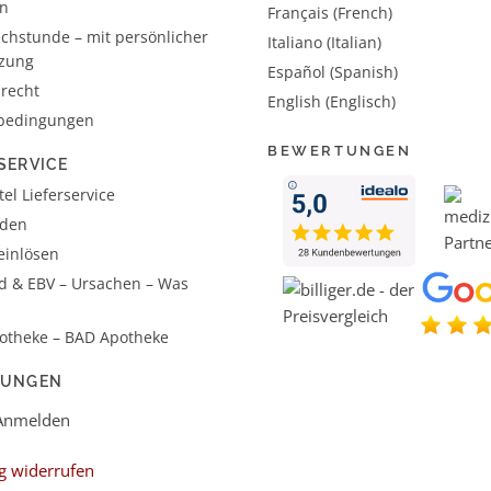
n
Français (French)
chstunde – mit persönlicher
Italiano (Italian)
tzung
Español (Spanish)
recht
English (Englisch)
bedingungen
BEWERTUNGEN
SERVICE
el Lieferservice
aden
einlösen
d & EBV – Ursachen – Was
otheke – BAD Apotheke
LUNGEN
 Anmelden
g widerrufen