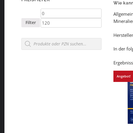
Wie kan
Min.
Max.
Allgemein
Mineralie
Preis
Preis
Filter
Herstelle
Products
search
In der fo
Ergebniss
Angebot!