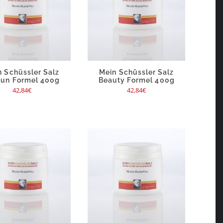
n Schüssler Salz
Mein Schüssler Salz
un Formel 400g
Beauty Formel 400g
42,84
€
42,84
€