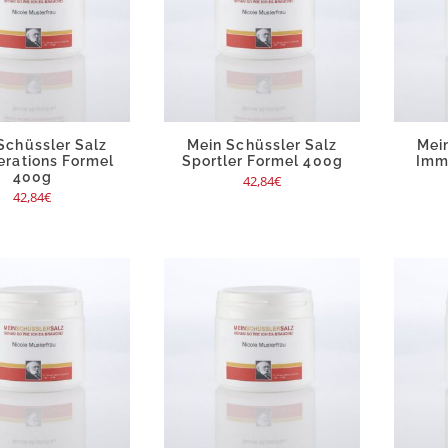
Schüssler Salz
Mein Schüssler Salz
Mei
rations Formel
Sportler Formel 400g
Imm
400g
42,84
€
42,84
€