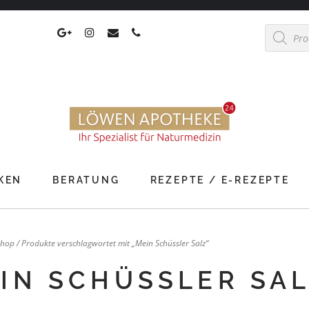
Products
search
KEN
BERATUNG
REZEPTE / E-REZEPTE
Shop
/ Produkte verschlagwortet mit „Mein Schüssler Salz“
IN SCHÜSSLER SA