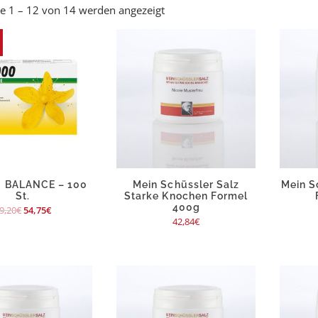
e 1 – 12 von 14 werden angezeigt
0 BALANCE – 100
Mein Schüssler Salz
Mein S
St.
Starke Knochen Formel
400g
9,20
€
54,75
€
42,84
€