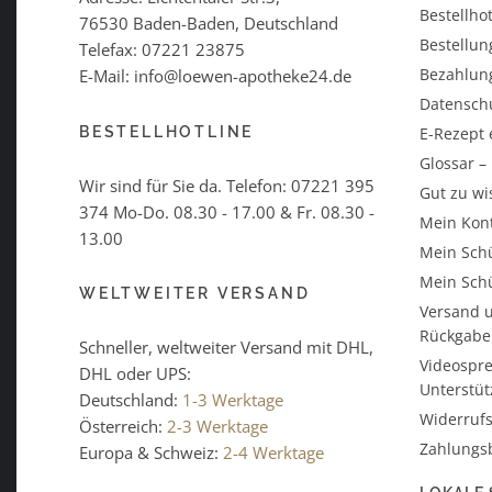
Bestellhot
76530 Baden-Baden, Deutschland
Bestellun
Telefax: 07221 23875
Bezahlun
E-Mail: info@loewen-apotheke24.de
Datensch
BESTELLHOTLINE
E-Rezept 
Glossar 
Wir sind für Sie da. Telefon:
07221 395
Gut zu wi
374
Mo-Do. 08.30 - 17.00 & Fr. 08.30 -
Mein Kon
13.00
Mein Schü
Mein Schü
WELTWEITER VERSAND
Versand u
Rückgabe
Schneller, weltweiter Versand mit DHL,
Videospre
DHL oder UPS:
Unterstü
Deutschland:
1-3 Werktage
Widerrufs
Österreich:
2-3 Werktage
Zahlungs
Europa & Schweiz:
2-4 Werktage