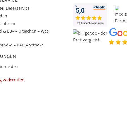
SERVICE
el Lieferservice
aden
einlösen
d & EBV – Ursachen – Was
otheke – BAD Apotheke
LUNGEN
 Anmelden
g widerrufen