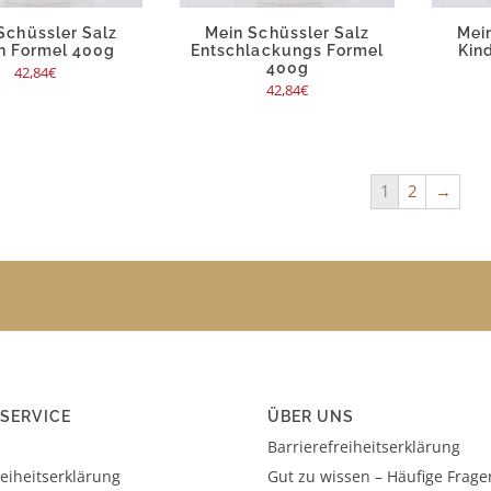
Schüssler Salz
Mein Schüssler Salz
Mei
h Formel 400g
Entschlackungs Formel
Kin
400g
42,84
€
42,84
€
1
2
→
SERVICE
ÜBER UNS
Barrierefreiheitserklärung
reiheitserklärung
Gut zu wissen – Häufige Frage