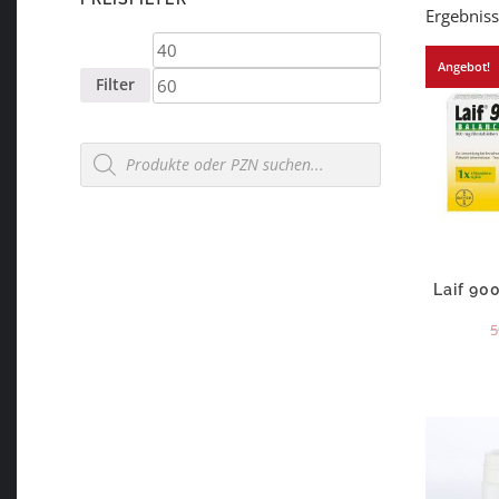
Ergebniss
Min.
Max.
Angebot!
Preis
Preis
Filter
Products
search
Laif 90
5