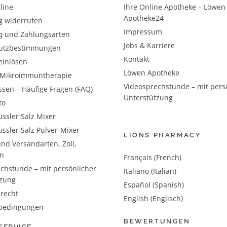
line
Ihre Online Apotheke – Löwen
Apotheke24
g widerrufen
Impressum
g und Zahlungsarten
Jobs & Karriere
utzbestimmungen
Kontakt
einlösen
Löwen Apotheke
– Mikroimmuntherapie
Videosprechstunde – mit pers
ssen – Häufige Fragen (FAQ)
Unterstützung
to
ssler Salz Mixer
ssler Salz Pulver-Mixer
LIONS PHARMACY
nd Versandarten, Zoll,
n
Français (French)
chstunde – mit persönlicher
Italiano (Italian)
tzung
Español (Spanish)
recht
English (Englisch)
bedingungen
BEWERTUNGEN