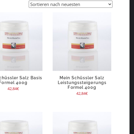
chüssler Salz Basis
Mein Schüssler Salz
Formel 400g
Leistungssteigerungs
Formel 400g
42,84
€
42,84
€