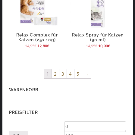
Relax Complex für
Relax Spray für Katzen
Katzen (25x 10g)
(90 ml)
14,95
€
12,80
€
14,95
€
10,90
€
1
2
3
4
5
→
WARENKORB
PREISFILTER
Min.
Max.
Preis
Preis