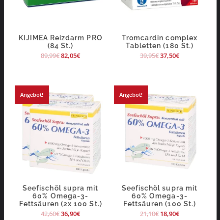
KIJIMEA Reizdarm PRO
Tromcardin complex
(84 St.)
Tabletten (180 St.)
89,99
€
82,05
€
39,95
€
37,50
€
Angebot!
Angebot!
Seefischöl supra mit
Seefischöl supra mit
60% Omega-3-
60% Omega-3-
Fettsäuren (2x 100 St.)
Fettsäuren (100 St.)
42,60
€
36,90
€
21,10
€
18,90
€