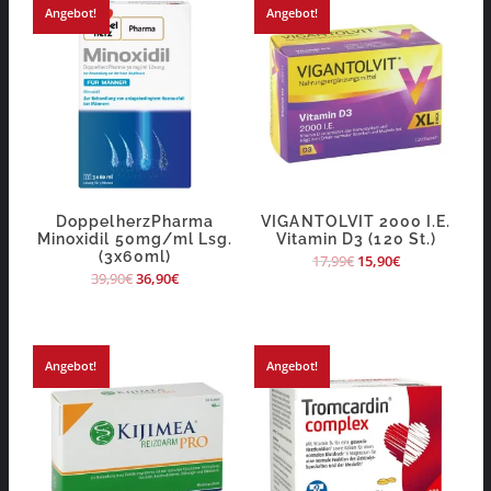
Angebot!
Angebot!
DoppelherzPharma
VIGANTOLVIT 2000 I.E.
Minoxidil 50mg/ml Lsg.
Vitamin D3 (120 St.)
(3x60ml)
17,99
€
15,90
€
39,90
€
36,90
€
Angebot!
Angebot!