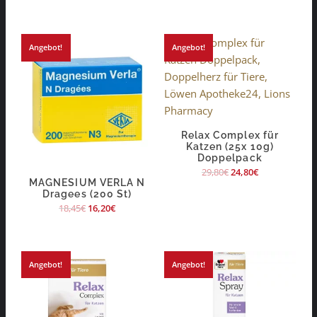
Angebot!
Angebot!
Relax Complex für
Katzen (25x 10g)
Doppelpack
29,80
€
24,80
€
MAGNESIUM VERLA N
Dragees (200 St)
18,45
€
16,20
€
Angebot!
Angebot!