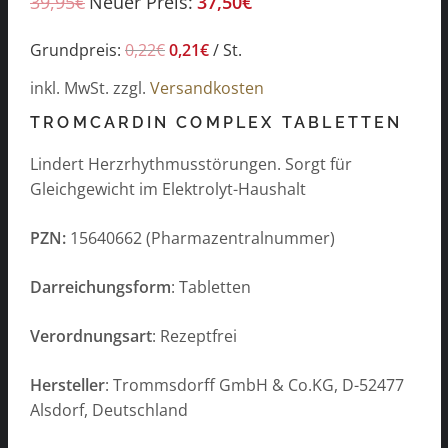
39,95
€
Neuer Preis:
37,50
€
Grundpreis:
0,22
€
0,21
€
/
St.
inkl. MwSt.
zzgl.
Versandkosten
TROMCARDIN COMPLEX TABLETTEN
Lindert Herzrhythmusstörungen. Sorgt für
Gleichgewicht im Elektrolyt-Haushalt
PZN:
15640662 (Pharmazentralnummer)
Darreichungsform
: Tabletten
Verordnungsart
: Rezeptfrei
Hersteller
: Trommsdorff GmbH & Co.KG, D-52477
Alsdorf, Deutschland