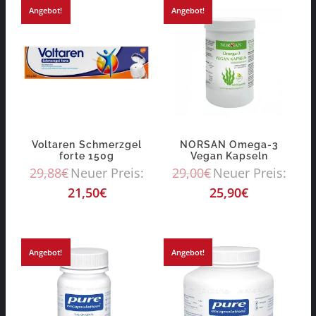
Angebot!
Angebot!
Voltaren Schmerzgel
NORSAN Omega-3
forte 150g
Vegan Kapseln
29,88
€
Neuer Preis:
29,00
€
Neuer Preis:
21,50
€
25,90
€
Angebot!
Angebot!