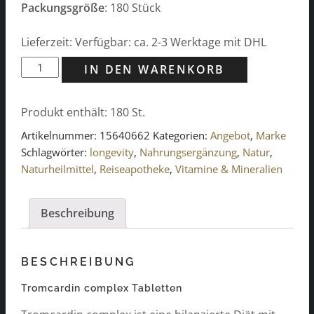
Packungsgröße
: 180 Stück
Lieferzeit: Verfügbar: ca. 2-3 Werktage mit DHL
Tromcardin
IN DEN WARENKORB
complex
Tabletten
Produkt enthält: 180
St.
(180
St.)
Artikelnummer:
15640662
Kategorien:
Angebot
,
Marke
Menge
Schlagwörter:
longevity
,
Nahrungsergänzung
,
Natur
,
Naturheilmittel
,
Reiseapotheke
,
Vitamine & Mineralien
Beschreibung
BESCHREIBUNG
Tromcardin complex Tabletten