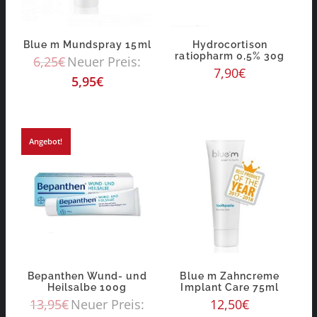
Blue m Mundspray 15ml
Hydrocortison
ratiopharm 0,5% 30g
6,25
€
Neuer Preis:
7,90
€
5,95
€
Angebot!
Bepanthen Wund- und
Blue m Zahncreme
Heilsalbe 100g
Implant Care 75ml
13,95
€
Neuer Preis:
12,50
€