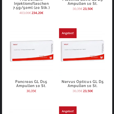
Injektionsflaschen
Ampullen 10 St.
7.5g/50ml (20 Stk.)
30,35
€
23,50
€
403,06
€
234,20
€
Angebot!
Pancreas GL D15
Nervus Opticus GL D5
Ampullen 10 St.
Ampullen 10 St.
30,35
€
30,35
€
23,50
€
Angebot!