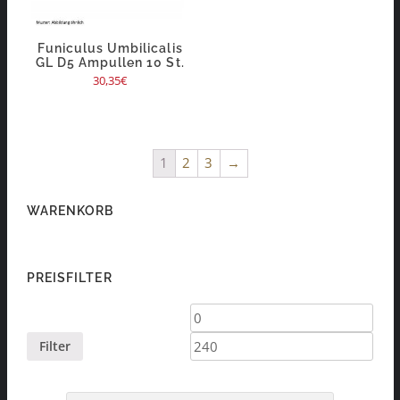
Funiculus Umbilicalis
GL D5 Ampullen 10 St.
30,35
€
1
2
3
→
WARENKORB
PREISFILTER
Min.
Max.
Preis
Preis
Filter
Products