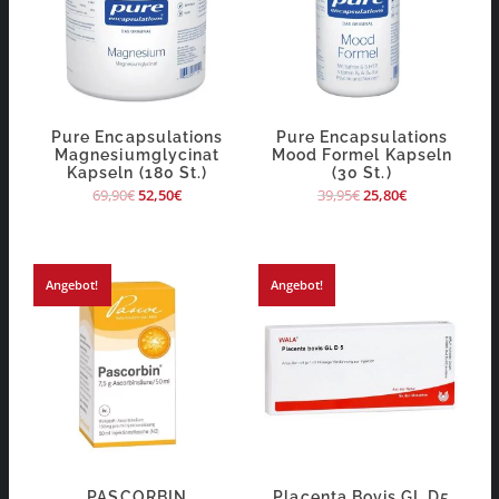
Pure Encapsulations
Pure Encapsulations
Magnesiumglycinat
Mood Formel Kapseln
Kapseln (180 St.)
(30 St.)
69,90
€
52,50
€
39,95
€
25,80
€
Angebot!
Angebot!
PASCORBIN
Placenta Bovis GL D5