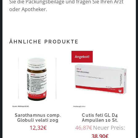
Sie die Packungsbeilage und fragen Sie Ihren Arzt
oder Apotheker.
ÄHNLICHE PRODUKTE
Angebot!
Sarothamnus comp.
Cutis feti GL D4
Globuli velati 20g
Ampullen 10 St.
12,32
€
46,87
€
Neuer Preis:
38,90
€