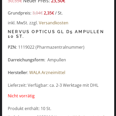
30,35
€
Neuer Preis:
23,50
€
Grundpreis:
3,04
€
2,35
€
/
St.
inkl. MwSt.
zzgl.
Versandkosten
NERVUS OPTICUS GL D5 AMPULLEN
10 ST.
PZN
: 1119022 (Pharmazentralnummer)
Darreichungsform
: Ampullen
Hersteller
:
WALA Arzneimittel
Lieferzeit: Verfügbar: ca. 2-3 Werktage mit DHL
Nicht vorrätig
Produkt enthält: 10
St.