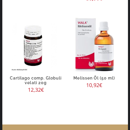
Cartilago comp. Globuli
Melissen Öl (50 ml)
velati 20g
10,92
€
12,32
€