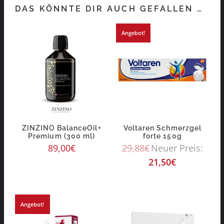
DAS KÖNNTE DIR AUCH GEFALLEN …
Angebot!
ZINZINO BalanceOil+
Voltaren Schmerzgel
Premium (300 ml)
forte 150g
89,00
€
29,88
€
Neuer Preis:
21,50
€
Angebot!