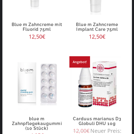
Blue m Zahncreme mit
Blue m Zahncreme
Fluorid 75ml
Implant Care 75ml
12,50
€
12,50
€
Angebot!
blue m
Carduus marianus D3
Zahnpflegekaugummi
Globuli DHU 10g
(10 Stück)
12,00
€
Neuer Preis: