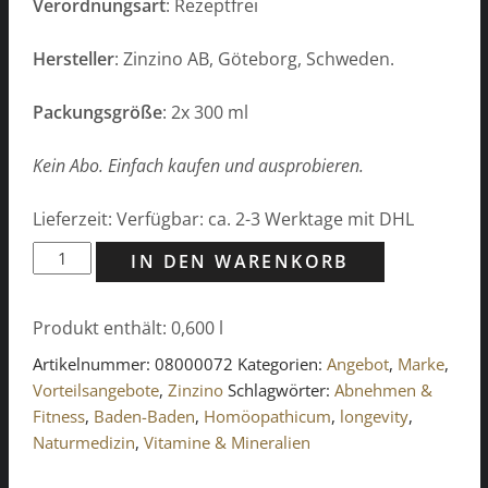
Verordnungsart
: Rezeptfrei
Hersteller
: Zinzino AB, Göteborg, Schweden.
Packungsgröße
: 2x 300 ml
Kein Abo. Einfach kaufen und ausprobieren.
Lieferzeit: Verfügbar: ca. 2-3 Werktage mit DHL
ZINZINO
IN DEN WARENKORB
BalanceOil+
Orange
Produkt enthält: 0,600
l
(2x
300
Artikelnummer:
08000072
Kategorien:
Angebot
,
Marke
,
ml)
Vorteilsangebote
,
Zinzino
Schlagwörter:
Abnehmen &
Doppelpack
Fitness
,
Baden-Baden
,
Homöopathicum
,
longevity
,
Menge
Naturmedizin
,
Vitamine & Mineralien