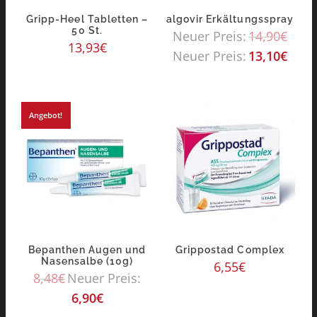
Gripp-Heel Tabletten –
algovir Erkältungsspray
50 St.
Neuer Preis:
14,90
€
13,93
€
Neuer Preis:
13,10
€
Angebot!
Bepanthen Augen und
Grippostad Complex
Nasensalbe (10g)
6,55
€
8,48
€
Neuer Preis:
6,90
€