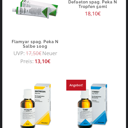
Defaeton spag. Peka N
Tropfen 50ml
18,10
€
Flamyar spag. Peka N
Salbe 100g
UVP:
17,50
€
Neuer
Preis:
13,10
€
Angebot!