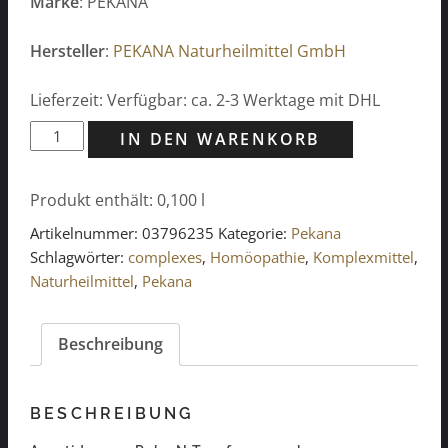
Marke
: PEKANA
Hersteller
:
PEKANA Naturheilmittel GmbH
Lieferzeit: Verfügbar: ca. 2-3 Werktage mit DHL
Areutid
IN DEN WARENKORB
spag.
Peka
Produkt enthält: 0,100
l
N
Tropfen
Artikelnummer:
03796235
Kategorie:
Pekana
100ml
Schlagwörter:
complexes
,
Homöopathie
,
Komplexmittel
,
Menge
Naturheilmittel
,
Pekana
Beschreibung
BESCHREIBUNG