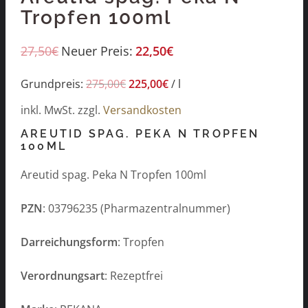
Tropfen 100ml
27,50
€
Neuer Preis:
22,50
€
Grundpreis:
275,00
€
225,00
€
/
l
inkl. MwSt.
zzgl.
Versandkosten
AREUTID SPAG. PEKA N TROPFEN
100ML
Areutid spag. Peka N Tropfen 100ml
PZN
: 03796235 (Pharmazentralnummer)
Darreichungsform
: Tropfen
Verordnungsart
: Rezeptfrei