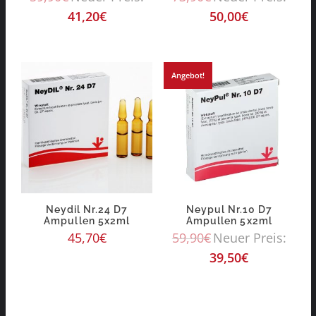
41,20
€
50,00
€
Angebot!
Neydil Nr.24 D7
Neypul Nr.10 D7
Ampullen 5x2ml
Ampullen 5x2ml
45,70
€
59,90
€
Neuer Preis:
39,50
€