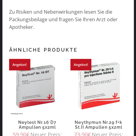
Zu Risiken und Nebenwirkungen lesen Sie die
Packungsbeilage und fragen Sie Ihren Arzt oder
Apotheker.
ÄHNLICHE PRODUKTE
Angebot!
Angebot!
Neytest Nr.16 D7
Neythymun Nr.29 f+k
Ampullen 5x2ml
St.II Ampullen 5x2ml
59,90
€
Neuer Preis:
73,90
€
Neuer Preis: