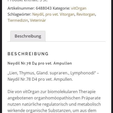
pro
vet.
Artikelnummer:
6488043
Kategorie:
vitOrgan
Ampullen
Schlagwörter:
Neydil
,
pro vet. Vitorgan
,
Revitorgan
,
5x2ml
Tiermedizin
,
Veterinär
Menge
Beschreibung
BESCHREIBUNG
Neydil Nr.78 D4 pro vet. Ampullen
„Lien, Thymus, Gland. supraren., Lymphonodi“ –
Neydil Nr.78 D4 pro vet. Ampullen.
Die von vitOrgan zur biomolekularen Therapie
angebotenen organhomöopathischen Präparate
nutzen natürliche regulatorisch und metabolisch
wirkende organische Substanzen, um aus dem