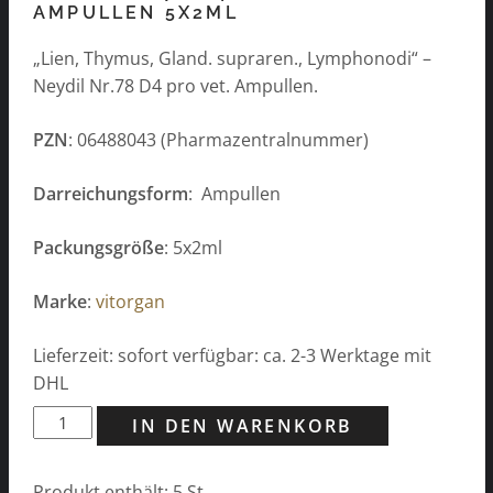
AMPULLEN 5X2ML
„Lien, Thymus, Gland. supraren., Lymphonodi“ –
Neydil Nr.78 D4 pro vet. Ampullen.
PZN
: 06488043 (Pharmazentralnummer)
Darreichungsform
: Ampullen
Packungsgröße
: 5x2ml
Marke
:
vitorgan
Lieferzeit: sofort verfügbar: ca. 2-3 Werktage mit
DHL
Neydil
IN DEN WARENKORB
Nr.78
D4
Produkt enthält: 5
St.