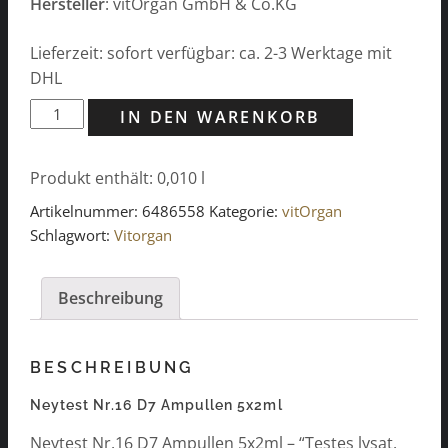
Hersteller
: vitOrgan GmbH & Co.KG
Lieferzeit: sofort verfügbar: ca. 2-3 Werktage mit
DHL
Neytest
IN DEN WARENKORB
Nr.16
D7
Produkt enthält: 0,010
l
Ampullen
5x2ml
Artikelnummer:
6486558
Kategorie:
vitOrgan
Menge
Schlagwort:
Vitorgan
Beschreibung
BESCHREIBUNG
Neytest Nr.16 D7 Ampullen 5x2ml
Neytest Nr.16 D7 Ampullen 5x2ml – “Testes lysat.