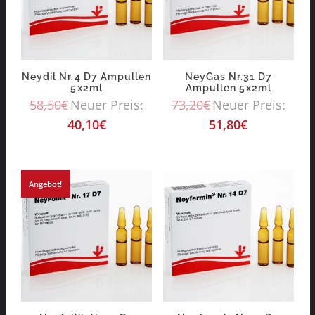
Neydil Nr.4 D7 Ampullen
NeyGas Nr.31 D7
5x2ml
Ampullen 5x2ml
58,50
€
Neuer Preis:
73,20
€
Neuer Preis:
40,10
€
51,80
€
Angebot!