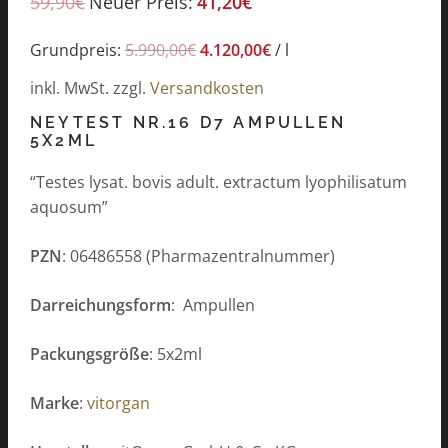
59,90
€
Neuer Preis:
41,20
€
Grundpreis:
5.990,00
€
4.120,00
€
/
l
inkl. MwSt.
zzgl.
Versandkosten
NEYTEST NR.16 D7 AMPULLEN
5X2ML
“Testes lysat. bovis adult. extractum lyophilisatum
aquosum”
PZN
: 06486558 (Pharmazentralnummer)
Darreichungsform
: Ampullen
Packungsgröße
: 5x2ml
Marke
:
vitorgan