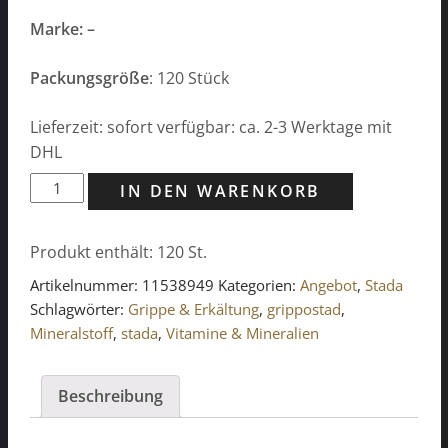
Marke: –
Packungsgröße
: 120 Stück
Lieferzeit: sofort verfügbar: ca. 2-3 Werktage mit
DHL
GINKGO
IN DEN WARENKORB
STADA
240
Produkt enthält: 120
St.
mg
Filmtabletten
Artikelnummer:
11538949
Kategorien:
Angebot
,
Stada
Menge
Schlagwörter:
Grippe & Erkältung
,
grippostad
,
Mineralstoff
,
stada
,
Vitamine & Mineralien
Beschreibung