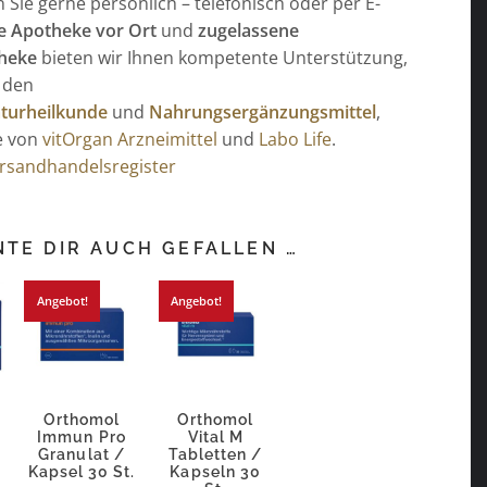
Sie gerne persönlich – telefonisch oder per E-
e Apotheke vor Ort
und
zugelassene
heke
bieten wir Ihnen kompetente Unterstützung,
 den
turheilkunde
und
Nahrungsergänzungsmittel
,
e von
vitOrgan Arzneimittel
und
Labo Life
.
ersandhandelsregister
TE DIR AUCH GEFALLEN …
Angebot!
Angebot!
Orthomol
Orthomol
Immun Pro
Vital M
Granulat /
Tabletten /
.
Kapsel 30 St.
Kapseln 30