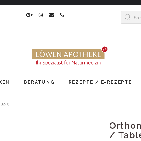
Products
search
KEN
BERATUNG
REZEPTE / E-REZEPTE
 30 St.
Orthom
/ Tabl