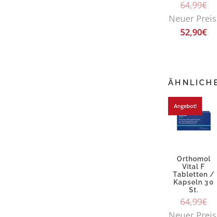
64,99
€
Neuer Preis
52,90
€
ÄHNLICH
Angebot!
Orthomol
Vital F
Tabletten /
Kapseln 30
St.
64,99
€
Neuer Preis