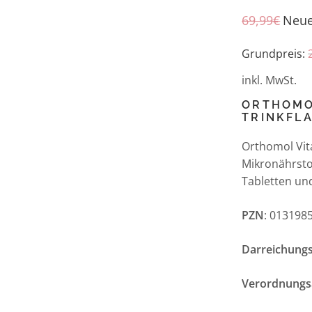
69,99
€
Neue
Grundpreis:
inkl. MwSt.
ORTHOMO
TRINKFL
Orthomol Vita
Mikronährst
Tabletten un
PZN
: 013198
Darreichung
Verordnungs