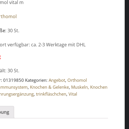
omol vital m
rthomol
ße
: 30 St.
ofort verfügbar: ca. 2-3 Werktage mit DHL
g
ält: 30
St.
r:
01319850
Kategorien:
Angebot
,
Orthomol
Immunsystem
,
Knochen & Gelenke
,
Muskeln, Knochen
hrungsergänzung
,
trinkfläschchen
,
Vital
bung