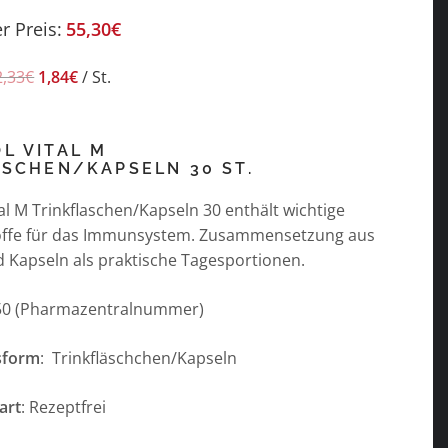
r Preis:
55,30
€
2,33
€
1,84
€
/
St.
L VITAL M
ASCHEN/KAPSELN 30 ST.
l M Trinkflaschen/Kapseln 30 enthält wichtige
offe für das Immunsystem. Zusammensetzung aus
d Kapseln als praktische Tagesportionen.
50 (Pharmazentralnummer)
sform
: Trinkfläschchen/Kapseln
art
: Rezeptfrei