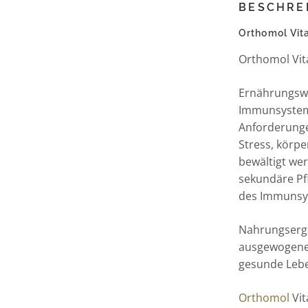
BESCHRE
Orthomol Vita
Orthomol Vita
Ernährungswi
Immunsystems
Anforderunge
Stress, körp
bewältigt we
sekundäre Pfl
des Immunsy
Nahrungsergä
ausgewogene
gesunde Leb
Orthomol
Vit