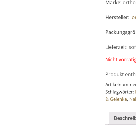
Marke
: orth
Hersteller
:
o
Packungsgrö
Lieferzeit: s
Nicht vorräti
Produkt enth
Artikelnumme
Schlagwörter:
& Gelenke
,
Na
Beschrei