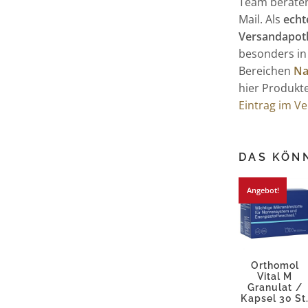
Team beraten 
Mail. Als
echt
Versandapot
besonders in
Bereichen
Na
hier Produkt
Eintrag im V
DAS KÖNN
Angebot!
Orthomol
Vital M
Granulat /
Kapsel 30 St