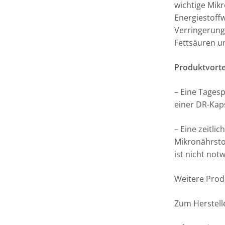
wichtige Mik
Energiestoff
Verringerung
Fettsäuren u
Produktvorte
– Eine Tages
einer DR-Kap
– Eine zeitli
Mikronährsto
ist nicht not
Weitere Prod
Zum Herstell