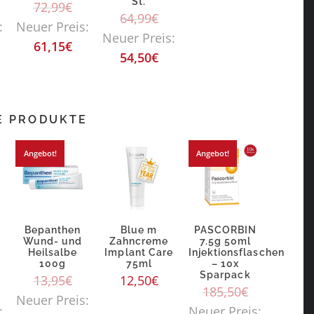
St.
72,99
€
64,99
€
:
Neuer Preis:
Neuer Preis:
61,15
€
54,50
€
E PRODUKTE
Angebot!
Angebot!
Bepanthen
Blue m
PASCORBIN
Wund- und
Zahncreme
7.5g 50ml
Heilsalbe
Implant Care
Injektionsflaschen
100g
75ml
– 10x
Sparpack
13,95
€
12,50
€
185,50
€
Neuer Preis:
:
Neuer Preis: