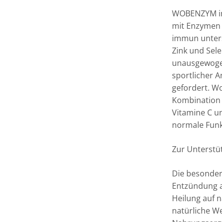
WOBENZYM im
mit Enzymen
immun unters
Zink und Sele
unausgewogen
sportlicher 
gefordert. W
Kombination 
Vitamine C u
normale Funk
Zur Unterst
Die besonder
Entzündung a
Heilung auf n
natürliche We