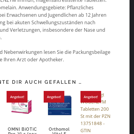
ENZYM immun, magensaftresistente Tabletten.
romelain. Anwendungsgebiete: Pflanzliches
 bei Erwachsenen und Jugendlichen ab 12 Jahren
ng bei akuten Schwellungszuständen nach
und Verletzungen, insbesondere der Nase und
.
nd Nebenwirkungen lesen Sie die Packungsbeilage
e Ihren Arzt oder Apotheker.
TE DIR AUCH GEFALLEN …
Angebot!
Angebot!
Angebot!
C
OMNI BiOTiC
Orthomol