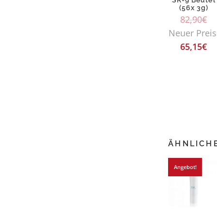
SR-9 Beutel
(56x 3g)
82,90
€
Neuer Preis
65,15
€
ÄHNLICH
Angebot!