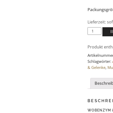
Packungsgrö
Lieferzeit: s
WOBENZYM
immun
Tabletten
Produkt enth
240
St
Artikelnumme
Menge
Schlagwörter:
& Gelenke
,
Mu
Beschrei
BESCHRE
WOBENZYM im