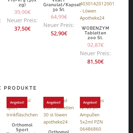
Pro-Vi 5 (30x
Vital F
2g)
Granulat/Kapsel
30 St.
39,90
€
64,99
€
:
Neuer Preis:
Neuer Preis:
37,50
€
WOBENZYM
52,90
€
Tabletten
200 St.
92,87
€
Neuer Preis:
81,50
€
E PRODUKTE
Angebot!
Angebot!
Angebot!
Orthomol
Sport
Orthomol