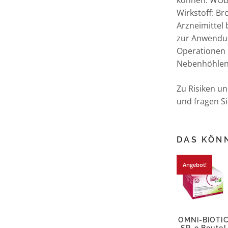
können. WOB
Wirkstoff: B
Arzneimittel
zur Anwendu
Operationen 
Nebenhöhlen
Zu Risiken u
und fragen Si
DAS KÖNN
Angebot!
OMNi-BiOTi