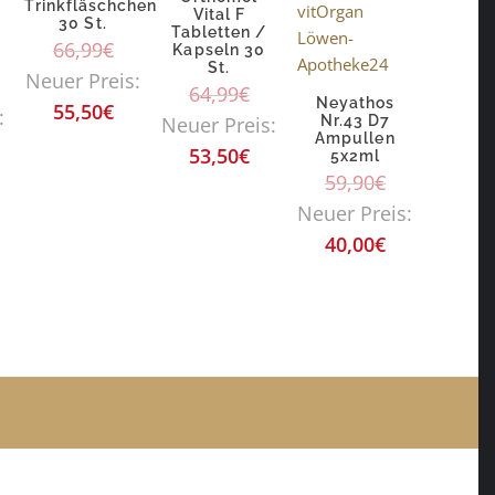
Trinkfläschchen
Vital F
30 St.
Tabletten /
e
66,99
€
Kapseln 30
St.
Neuer Preis:
64,99
€
Neyathos
55,50
€
:
Neuer Preis:
Nr.43 D7
Ampullen
53,50
€
5x2ml
59,90
€
Neuer Preis:
40,00
€