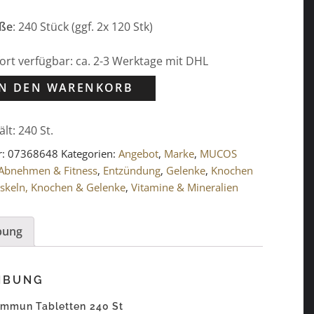
ße
: 240 Stück (ggf. 2x 120 Stk)
ofort verfügbar: ca. 2-3 Werktage mit DHL
IN DEN WARENKORB
ält: 240
St.
r:
07368648
Kategorien:
Angebot
,
Marke
,
MUCOS
Abnehmen & Fitness
,
Entzündung
,
Gelenke
,
Knochen
skeln, Knochen & Gelenke
,
Vitamine & Mineralien
bung
IBUNG
mun Tabletten 240 St