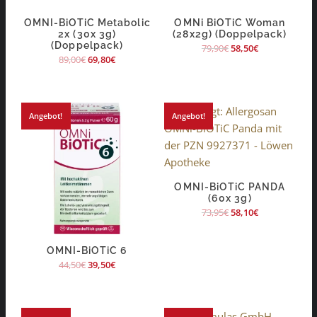
OMNI-BiOTiC Metabolic
OMNi BiOTiC Woman
2x (30x 3g)
(28x2g) (Doppelpack)
(Doppelpack)
79,90
€
58,50
€
89,00
€
69,80
€
Angebot!
Angebot!
OMNI-BiOTiC PANDA
(60x 3g)
73,95
€
58,10
€
OMNI-BiOTiC 6
44,50
€
39,50
€