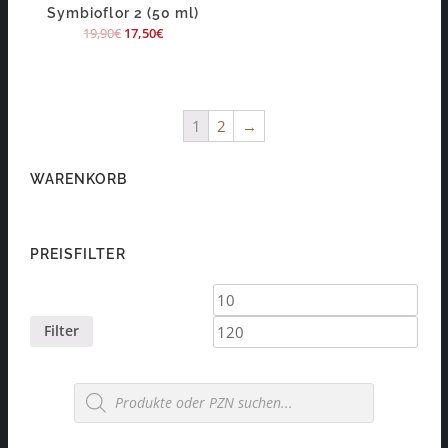
Symbioflor 2 (50 ml)
19,90
€
17,50
€
1
2
→
WARENKORB
PREISFILTER
Min.
Max.
Preis
Preis
Filter
Products
search