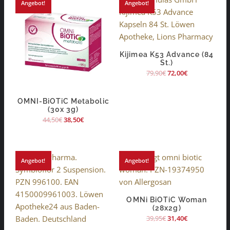
Angebot!
Angebot!
Kijimea K53 Advance (84
St.)
79,90
€
72,00
€
OMNI-BiOTiC Metabolic
(30x 3g)
44,50
€
38,50
€
Angebot!
Angebot!
OMNi BiOTiC Woman
(28x2g)
39,95
€
31,40
€