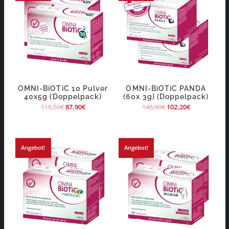
OMNI-BiOTiC 10 Pulver
OMNI-BiOTiC PANDA
40x5g (Doppelpack)
(60x 3g) (Doppelpack)
116,50
€
87,90
€
146,90
€
102,20
€
Angebot!
Angebot!