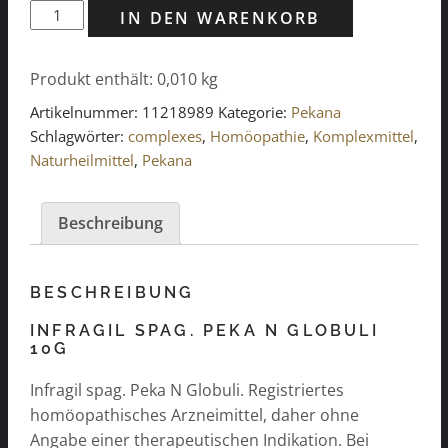
Infragil
IN DEN WARENKORB
spag.
Peka
Produkt enthält: 0,010
kg
N
Globuli
Artikelnummer:
11218989
Kategorie:
Pekana
10g
Schlagwörter:
complexes
,
Homöopathie
,
Komplexmittel
,
Menge
Naturheilmittel
,
Pekana
Beschreibung
BESCHREIBUNG
INFRAGIL SPAG. PEKA N GLOBULI
10G
Infragil spag. Peka N Globuli. Registriertes
homöopathisches Arzneimittel, daher ohne
Angabe einer therapeutischen Indikation. Bei