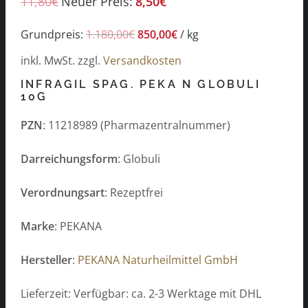
11,80
€
Neuer Preis:
8,50
€
Grundpreis:
1.180,00
€
850,00
€
/
kg
inkl. MwSt.
zzgl.
Versandkosten
INFRAGIL SPAG. PEKA N GLOBULI
10G
PZN
: 11218989 (Pharmazentralnummer)
Darreichungsform
: Globuli
Verordnungsart
: Rezeptfrei
Marke
: PEKANA
Hersteller
:
PEKANA Naturheilmittel GmbH
Lieferzeit: Verfügbar: ca. 2-3 Werktage mit DHL