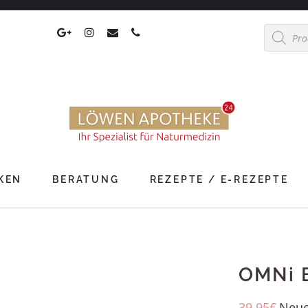
Products
search
KEN
BERATUNG
REZEPTE / E-REZEPTE
OMNi 
39,95
€
Neue