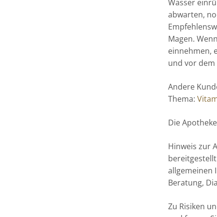
Wasser einrü
abwarten, no
Empfehlenswe
Magen. Wenn
einnehmen, e
und vor dem
Andere Kunde
Thema:
Vita
Die Apotheker
Hinweis zur 
bereitgestell
allgemeinen I
Beratung, Di
Zu Risiken u