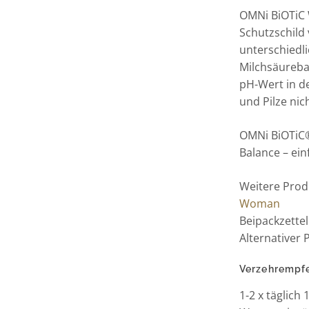
OMNi BiOTiC W
Schutzschild 
unterschiedli
Milchsäureba
pH-Wert in d
und Pilze ni
OMNi BiOTiC®
Balance – ein
Weitere Produ
Woman
Beipackzette
Alternative
Verzehrempf
1-2 x täglich