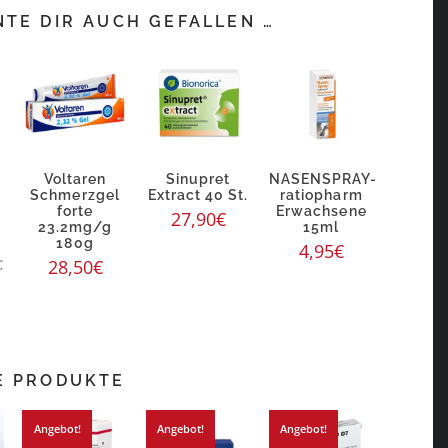
TE DIR AUCH GEFALLEN …
C
Voltaren
Sinupret
NASENSPRAY-
Schmerzgel
Extract 40 St.
ratiopharm
forte
Erwachsene
27,90
€
23.2mg/g
15ml
180g
4,95
€
:
28,50
€
E PRODUKTE
Angebot!
Angebot!
Angebot!