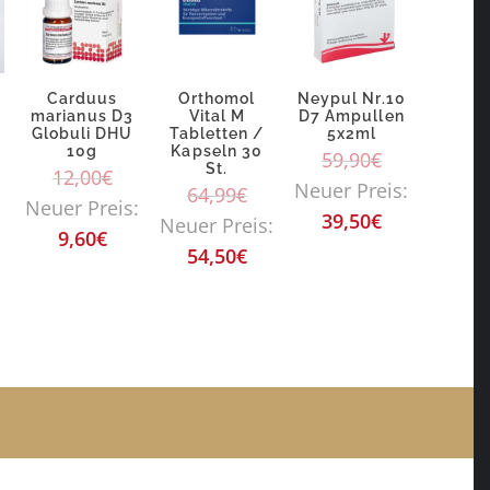
Carduus
Orthomol
Neypul Nr.10
marianus D3
Vital M
D7 Ampullen
Globuli DHU
Tabletten /
5x2ml
10g
Kapseln 30
59,90
€
St.
12,00
€
Neuer Preis:
64,99
€
Neuer Preis:
39,50
€
Neuer Preis:
9,60
€
54,50
€