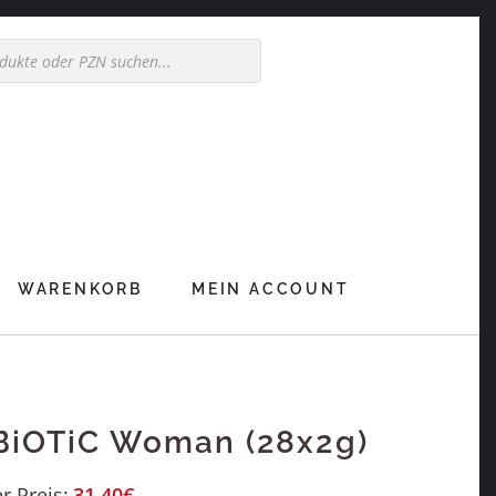
WARENKORB
MEIN ACCOUNT
BiOTiC Woman (28x2g)
r Preis:
31,40
€