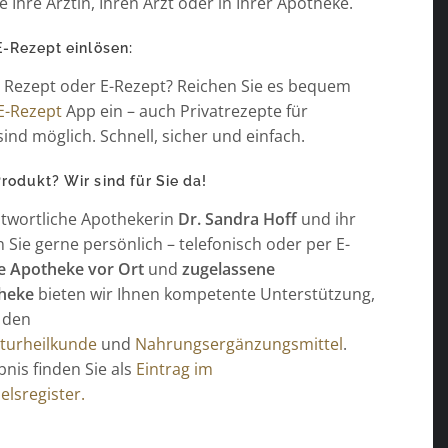
e Ihre Ärztin, Ihren Arzt oder in Ihrer Apotheke.
E-Rezept einlösen:
n Rezept oder E-Rezept? Reichen Sie es bequem
E-Rezept
App ein – auch Privatrezepte für
sind möglich. Schnell, sicher und einfach.
odukt? Wir sind für Sie da!
twortliche Apothekerin
Dr. Sandra Hoff
und ihr
Sie gerne persönlich – telefonisch oder per E-
e Apotheke vor Ort
und
zugelassene
heke
bieten wir Ihnen kompetente Unterstützung,
 den
turheilkunde
und
Nahrungsergänzungsmittel
.
nis finden Sie als
Eintrag im
lsregister.