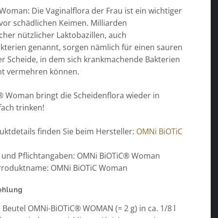
oman: Die Vaginalflora der Frau ist ein wichtiger
vor schädlichen Keimen. Milliarden
cher nützlicher Laktobazillen, auch
kterien genannt, sorgen nämlich für einen sauren
er Scheide, in dem sich krankmachende Bakterien
cht vermehren können.
 Woman bringt die Scheidenflora wieder in
fach trinken!
ktdetails finden Sie beim Hersteller:
OMNi BiOTiC
l und Pflichtangaben: OMNi BiOTiC® Woman
r Produktname: OMNi BiOTiC Woman
ehlung
 1 Beutel OMNi-BiOTiC® WOMAN (= 2 g) in ca. 1/8 l