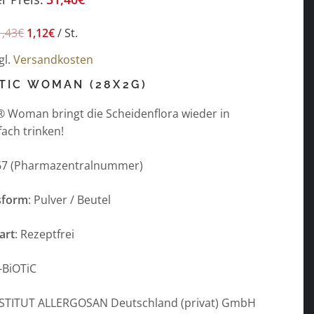
1,43
€
1,12
€
/
St.
gl.
Versandkosten
TIC WOMAN (28X2G)
 Woman bringt die Scheidenflora wieder in
fach trinken!
67 (Pharmazentralnummer)
sform
: Pulver / Beutel
art
: Rezeptfrei
-BiOTiC
NSTITUT ALLERGOSAN Deutschland (privat) GmbH