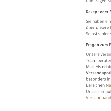
und fragen Si
Rezept oder 
Sie haben ei
über unsere
Selbstzahler 
Fragen zum Pr
Unsere veran
Team beraten 
Mail. Als
echt
Versandapot
besonders in
Bereichen
Na
Unsere Erlaub
Versandhande