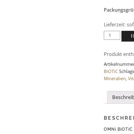
Packungsgrö
Lieferzeit: s
OMNi
BiOTiC
Woman
Produkt enth
(28x2g)
Menge
Artikelnumme
BiOTiC
Schlag
Mineralien
,
Vi
Beschrei
BESCHRE
OMNi BiOTiC