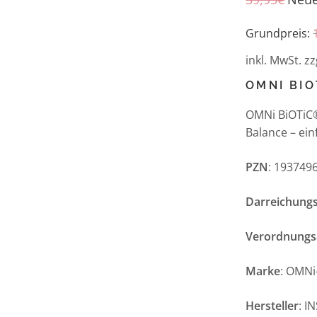
Grundpreis:
inkl. MwSt.
zz
OMNI BIO
OMNi BiOTiC®
Balance – ein
PZN
: 193749
Darreichung
Verordnungs
Marke
: OMNi
Hersteller
: I