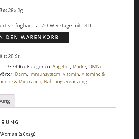
ße
: 28x 2g
ofort verfügbar: ca. 2-3 Werktage mit DHL
IN DEN WARENKORB
ält: 28
St.
r:
19374967
Kategorien:
Angebot
,
Marke
,
OMNi-
wörter:
Darm
,
Immunsystem
,
Vitamin
,
Vitamine &
tamine & Mineralien; Nahrungsergänzung
bung
IBUNG
 Woman (28x2g)