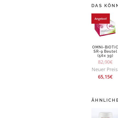
DAS KÖNN
Angebot!
OMNi-BiOTi
SR-9 Beutel
(56x 3g)
82,90
€
Neuer Preis
65,15
€
ÄHNLICH