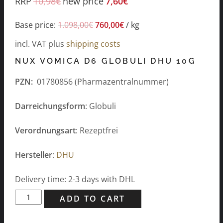
RRP
10,98
€
new price
7,60
€
Base price:
1.098,00
€
760,00
€
/
kg
incl. VAT
plus
shipping costs
NUX VOMICA D6 GLOBULI DHU 10G
PZN:
01780856 (Pharmazentralnummer)
Darreichungsform
: Globuli
Verordnungsart
: Rezeptfrei
Hersteller
:
DHU
Delivery time: 2-3 days with DHL
Nux
ADD TO CART
vomica
D6