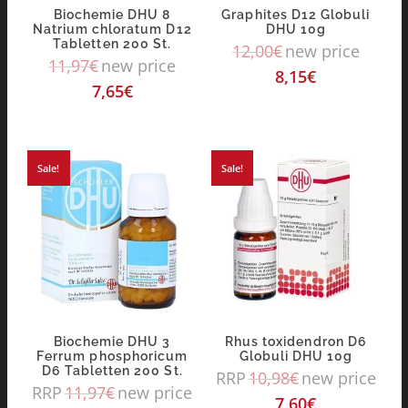
Biochemie DHU 8
Graphites D12 Globuli
Natrium chloratum D12
DHU 10g
Tabletten 200 St.
12,00
€
new price
11,97
€
new price
8,15
€
7,65
€
Sale!
Sale!
Biochemie DHU 3
Rhus toxidendron D6
Ferrum phosphoricum
Globuli DHU 10g
D6 Tabletten 200 St.
RRP
10,98
€
new price
RRP
11,97
€
new price
7,60
€