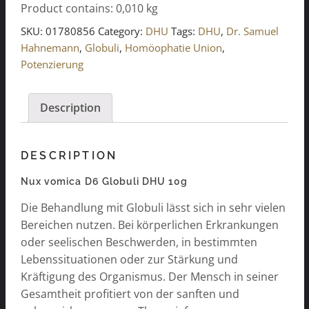
Product contains: 0,010
kg
Globuli
DHU
SKU:
01780856
Category:
DHU
Tags:
DHU
,
Dr. Samuel
10g
Hahnemann
,
Globuli
,
Homöophatie Union
,
quantity
Potenzierung
Description
DESCRIPTION
Nux vomica D6 Globuli DHU 10g
Die Behandlung mit Globuli lässt sich in sehr vielen
Bereichen nutzen. Bei körperlichen Erkrankungen
oder seelischen Beschwerden, in bestimmten
Lebenssituationen oder zur Stärkung und
Kräftigung des Organismus. Der Mensch in seiner
Gesamtheit profitiert von der sanften und