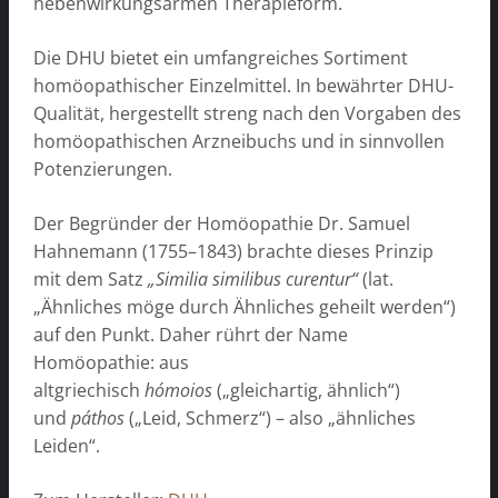
nebenwirkungsarmen Therapieform.
Die DHU bietet ein umfangreiches Sortiment
homöopathischer Einzelmittel. In bewährter DHU-
Qualität, hergestellt streng nach den Vorgaben des
homöopathischen Arzneibuchs und in sinnvollen
Potenzierungen.
Der Begründer der Homöopathie Dr. Samuel
Hahnemann (1755–1843) brachte dieses Prinzip
mit dem Satz
„Similia similibus curentur“
(lat.
„Ähnliches möge durch Ähnliches geheilt werden“)
auf den Punkt. Daher rührt der Name
Homöopathie: aus
altgriechisch
hómoios
(„gleichartig, ähnlich“)
und
páthos
(„Leid, Schmerz“) – also „ähnliches
Leiden“.