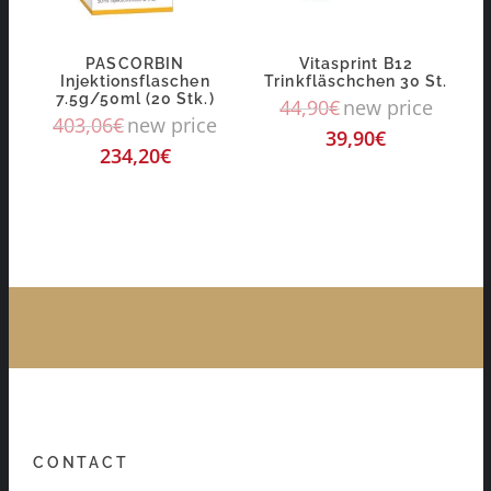
PASCORBIN
Vitasprint B12
Injektionsflaschen
Trinkfläschchen 30 St.
7.5g/50ml (20 Stk.)
44,90
€
new price
403,06
€
new price
39,90
€
234,20
€
CONTACT