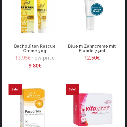
Bachblüten Rescue
Blue m Zahncreme mit
Creme 30g
Fluorid 75ml
13,95
€
new price
12,50
€
9,80
€
Sale!
Sale!