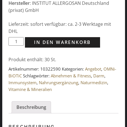
Hersteller
: INSTITUT ALLERGOSAN Deutschland
(privat) GmbH
Lieferzeit: sofort verfügbar: ca. 2-3 Werktage mit
DHL
OMNI-
IN DEN WARENKORB
BiOTiC
Metabolic
Produkt enthält: 30
St.
(30x
3g)
Artikelnummer:
10322590
Kategorien:
Angebot
,
OMNi-
Menge
BiOTiC
Schlagwörter:
Abnehmen & Fitness
,
Darm
,
Immunsystem
,
Nahrungsergänzung
,
Naturmedizin
,
Vitamine & Mineralien
Beschreibung
BESCHREIBUNG