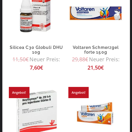
Silicea C30 Globuli DHU
Voltaren Schmerzgel
10g
forte 150g
11,50
€
Neuer Preis:
29,88
€
Neuer Preis:
7,60
€
21,50
€
Angebot!
Angebot!