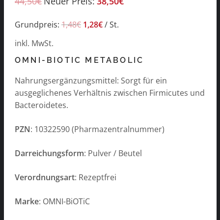
44,50
€
Neuer Preis:
38,50
€
Grundpreis:
1,48
€
1,28
€
/
St.
inkl. MwSt.
OMNI-BIOTIC METABOLIC
Nahrungsergänzungsmittel: Sorgt für ein
ausgeglichenes Verhältnis zwischen Firmicutes und
Bacteroidetes.
PZN
: 10322590 (Pharmazentralnummer)
Darreichungsform
: Pulver / Beutel
Verordnungsart
: Rezeptfrei
Marke
: OMNI-BiOTiC