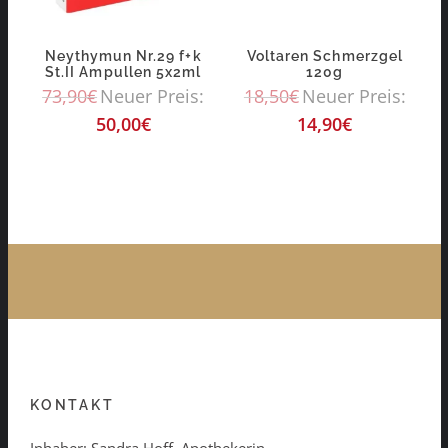
Neythymun Nr.29 f+k
Voltaren Schmerzgel
St.II Ampullen 5x2ml
120g
73,90
€
Neuer Preis:
18,50
€
Neuer Preis:
50,00
€
14,90
€
KONTAKT
Inhaber: Sandra Hoff, Apothekerin