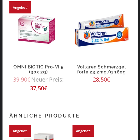
Angebot!
OMNI BiOTiC Pro-Vi 5
Voltaren Schmerzgel
(30x 2g)
forte 23.2mg/g 180g
39,90
€
Neuer Preis:
28,50
€
37,50
€
ÄHNLICHE PRODUKTE
Angebot!
Angebot!